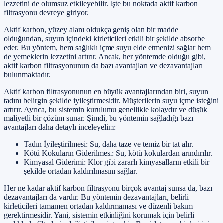
lezzetini de olumsuz etkileyebilir. İşte bu noktada aktif karbon
filtrasyonu devreye giriyor.
Aktif karbon, yüzey alanı oldukça geniş olan bir madde
olduğundan, suyun içindeki kirleticileri etkili bir şekilde absorbe
eder. Bu yöntem, hem sağlıklı içme suyu elde etmenizi sağlar hem
de yemeklerin lezzetini artırır. Ancak, her yöntemde olduğu gibi,
aktif karbon filtrasyonunun da bazı avantajları ve dezavantajları
bulunmaktadır.
Aktif karbon filtrasyonunun en büyük avantajlarından biri, suyun
tadını belirgin şekilde iyileştirmesidir. Müşterilerin suyu içme isteğini
artırır. Ayrıca, bu sistemin kurulumu genellikle kolaydır ve düşük
maliyetli bir çözüm sunar. Şimdi, bu yöntemin sağladığı bazı
avantajları daha detaylı inceleyelim:
Tadın İyileştirilmesi: Su, daha taze ve temiz bir tat alır.
Kötü Kokuların Giderilmesi: Su, kötü kokulardan arındırılır.
Kimyasal Giderimi: Klor gibi zararlı kimyasalların etkili bir
şekilde ortadan kaldırılmasını sağlar.
Her ne kadar aktif karbon filtrasyonu birçok avantaj sunsa da, bazı
dezavantajları da vardır. Bu yöntemin dezavantajları, belirli
kirleticileri tamamen ortadan kaldırmaması ve düzenli bakım
gerektirmesidir. Yani, sistemin etkinliğini korumak için belirli