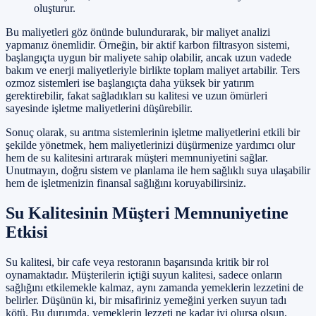
oluşturur.
Bu maliyetleri göz önünde bulundurarak, bir maliyet analizi
yapmanız önemlidir. Örneğin, bir aktif karbon filtrasyon sistemi,
başlangıçta uygun bir maliyete sahip olabilir, ancak uzun vadede
bakım ve enerji maliyetleriyle birlikte toplam maliyet artabilir. Ters
ozmoz sistemleri ise başlangıçta daha yüksek bir yatırım
gerektirebilir, fakat sağladıkları su kalitesi ve uzun ömürleri
sayesinde işletme maliyetlerini düşürebilir.
Sonuç olarak, su arıtma sistemlerinin işletme maliyetlerini etkili bir
şekilde yönetmek, hem maliyetlerinizi düşürmenize yardımcı olur
hem de su kalitesini artırarak müşteri memnuniyetini sağlar.
Unutmayın, doğru sistem ve planlama ile hem sağlıklı suya ulaşabilir
hem de işletmenizin finansal sağlığını koruyabilirsiniz.
Su Kalitesinin Müşteri Memnuniyetine
Etkisi
Su kalitesi, bir cafe veya restoranın başarısında kritik bir rol
oynamaktadır. Müşterilerin içtiği suyun kalitesi, sadece onların
sağlığını etkilemekle kalmaz, aynı zamanda yemeklerin lezzetini de
belirler. Düşünün ki, bir misafiriniz yemeğini yerken suyun tadı
kötü. Bu durumda, yemeklerin lezzeti ne kadar iyi olursa olsun,