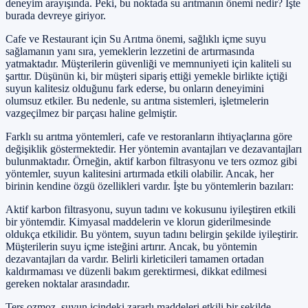
deneyim arayışında. Peki, bu noktada su arıtmanın önemi nedir? İşte
burada devreye giriyor.
Cafe ve Restaurant için Su Arıtma önemi, sağlıklı içme suyu
sağlamanın yanı sıra, yemeklerin lezzetini de artırmasında
yatmaktadır. Müşterilerin güvenliği ve memnuniyeti için kaliteli su
şarttır. Düşünün ki, bir müşteri sipariş ettiği yemekle birlikte içtiği
suyun kalitesiz olduğunu fark ederse, bu onların deneyimini
olumsuz etkiler. Bu nedenle, su arıtma sistemleri, işletmelerin
vazgeçilmez bir parçası haline gelmiştir.
Farklı su arıtma yöntemleri, cafe ve restoranların ihtiyaçlarına göre
değişiklik göstermektedir. Her yöntemin avantajları ve dezavantajları
bulunmaktadır. Örneğin, aktif karbon filtrasyonu ve ters ozmoz gibi
yöntemler, suyun kalitesini artırmada etkili olabilir. Ancak, her
birinin kendine özgü özellikleri vardır. İşte bu yöntemlerin bazıları:
Aktif karbon filtrasyonu, suyun tadını ve kokusunu iyileştiren etkili
bir yöntemdir. Kimyasal maddelerin ve klorun giderilmesinde
oldukça etkilidir. Bu yöntem, suyun tadını belirgin şekilde iyileştirir.
Müşterilerin suyu içme isteğini artırır. Ancak, bu yöntemin
dezavantajları da vardır. Belirli kirleticileri tamamen ortadan
kaldırmaması ve düzenli bakım gerektirmesi, dikkat edilmesi
gereken noktalar arasındadır.
Ters ozmoz, suyun içindeki zararlı maddeleri etkili bir şekilde