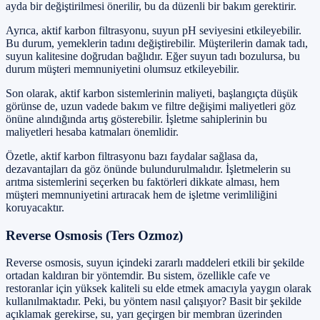
ayda bir değiştirilmesi önerilir, bu da düzenli bir bakım gerektirir.
Ayrıca, aktif karbon filtrasyonu, suyun pH seviyesini etkileyebilir.
Bu durum, yemeklerin tadını değiştirebilir. Müşterilerin damak tadı,
suyun kalitesine doğrudan bağlıdır. Eğer suyun tadı bozulursa, bu
durum müşteri memnuniyetini olumsuz etkileyebilir.
Son olarak, aktif karbon sistemlerinin maliyeti, başlangıçta düşük
görünse de, uzun vadede bakım ve filtre değişimi maliyetleri göz
önüne alındığında artış gösterebilir. İşletme sahiplerinin bu
maliyetleri hesaba katmaları önemlidir.
Özetle, aktif karbon filtrasyonu bazı faydalar sağlasa da,
dezavantajları da göz önünde bulundurulmalıdır. İşletmelerin su
arıtma sistemlerini seçerken bu faktörleri dikkate alması, hem
müşteri memnuniyetini artıracak hem de işletme verimliliğini
koruyacaktır.
Reverse Osmosis (Ters Ozmoz)
Reverse osmosis, suyun içindeki zararlı maddeleri etkili bir şekilde
ortadan kaldıran bir yöntemdir. Bu sistem, özellikle cafe ve
restoranlar için yüksek kaliteli su elde etmek amacıyla yaygın olarak
kullanılmaktadır. Peki, bu yöntem nasıl çalışıyor? Basit bir şekilde
açıklamak gerekirse, su, yarı geçirgen bir membran üzerinden