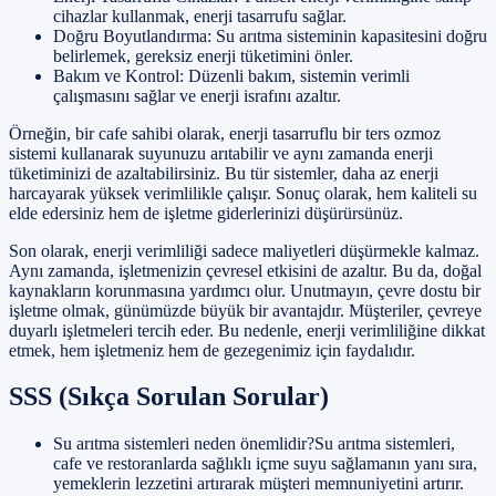
cihazlar kullanmak, enerji tasarrufu sağlar.
Doğru Boyutlandırma: Su arıtma sisteminin kapasitesini doğru
belirlemek, gereksiz enerji tüketimini önler.
Bakım ve Kontrol: Düzenli bakım, sistemin verimli
çalışmasını sağlar ve enerji israfını azaltır.
Örneğin, bir cafe sahibi olarak, enerji tasarruflu bir ters ozmoz
sistemi kullanarak suyunuzu arıtabilir ve aynı zamanda enerji
tüketiminizi de azaltabilirsiniz. Bu tür sistemler, daha az enerji
harcayarak yüksek verimlilikle çalışır. Sonuç olarak, hem kaliteli su
elde edersiniz hem de işletme giderlerinizi düşürürsünüz.
Son olarak, enerji verimliliği sadece maliyetleri düşürmekle kalmaz.
Aynı zamanda, işletmenizin çevresel etkisini de azaltır. Bu da, doğal
kaynakların korunmasına yardımcı olur. Unutmayın, çevre dostu bir
işletme olmak, günümüzde büyük bir avantajdır. Müşteriler, çevreye
duyarlı işletmeleri tercih eder. Bu nedenle, enerji verimliliğine dikkat
etmek, hem işletmeniz hem de gezegenimiz için faydalıdır.
SSS (Sıkça Sorulan Sorular)
Su arıtma sistemleri neden önemlidir?Su arıtma sistemleri,
cafe ve restoranlarda sağlıklı içme suyu sağlamanın yanı sıra,
yemeklerin lezzetini artırarak müşteri memnuniyetini artırır.