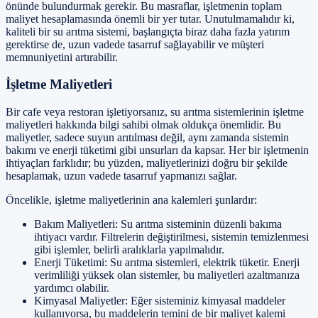
önünde bulundurmak gerekir. Bu masraflar, işletmenin toplam
maliyet hesaplamasında önemli bir yer tutar. Unutulmamalıdır ki,
kaliteli bir su arıtma sistemi, başlangıçta biraz daha fazla yatırım
gerektirse de, uzun vadede tasarruf sağlayabilir ve müşteri
memnuniyetini artırabilir.
İşletme Maliyetleri
Bir cafe veya restoran işletiyorsanız, su arıtma sistemlerinin işletme
maliyetleri hakkında bilgi sahibi olmak oldukça önemlidir. Bu
maliyetler, sadece suyun arıtılması değil, aynı zamanda sistemin
bakımı ve enerji tüketimi gibi unsurları da kapsar. Her bir işletmenin
ihtiyaçları farklıdır; bu yüzden, maliyetlerinizi doğru bir şekilde
hesaplamak, uzun vadede tasarruf yapmanızı sağlar.
Öncelikle, işletme maliyetlerinin ana kalemleri şunlardır:
Bakım Maliyetleri: Su arıtma sisteminin düzenli bakıma
ihtiyacı vardır. Filtrelerin değiştirilmesi, sistemin temizlenmesi
gibi işlemler, belirli aralıklarla yapılmalıdır.
Enerji Tüketimi: Su arıtma sistemleri, elektrik tüketir. Enerji
verimliliği yüksek olan sistemler, bu maliyetleri azaltmanıza
yardımcı olabilir.
Kimyasal Maliyetler: Eğer sisteminiz kimyasal maddeler
kullanıyorsa, bu maddelerin temini de bir maliyet kalemi