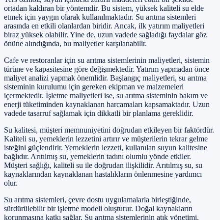
ortadan kaldıran bir yöntemdir. Bu sistem, yüksek kaliteli su elde
etmek için yaygın olarak kullanılmaktadır. Su arıtma sistemleri
arasında en etkili olanlardan biridir. Ancak, ilk yatırım maliyetleri
biraz yüksek olabilir. Yine de, uzun vadede sağladığı faydalar göz
önüne alındığında, bu maliyetler karşılanabilir.
Cafe ve restoranlar için su arıtma sistemlerinin maliyetleri, sistemin
türüne ve kapasitesine göre değişmektedir. Yatırım yapmadan önce
maliyet analizi yapmak önemlidir. Başlangıç maliyetleri, su arıtma
sisteminin kurulumu için gereken ekipman ve malzemeleri
içermektedir. İşletme maliyetleri ise, su arıtma sisteminin bakım ve
enerji tüketiminden kaynaklanan harcamaları kapsamaktadır. Uzun
vadede tasarruf sağlamak için dikkatli bir planlama gereklidir.
Su kalitesi, müşteri memnuniyetini doğrudan etkileyen bir faktördür.
Kaliteli su, yemeklerin lezzetini artırır ve müşterilerin tekrar gelme
isteğini güçlendirir. Yemeklerin lezzeti, kullanılan suyun kalitesine
bağlıdır. Arıtılmış su, yemeklerin tadını olumlu yönde etkiler.
Müşteri sağlığı, kaliteli su ile doğrudan ilişkilidir. Arıtılmış su, su
kaynaklarından kaynaklanan hastalıkların önlenmesine yardımcı
olur.
Su arıtma sistemleri, çevre dostu uygulamalarla birleştiğinde,
sürdürülebilir bir işletme modeli oluşturur. Doğal kaynakların
korunmasına katkı sağlar. Su arıtma sistemlerinin atık yönetimi,