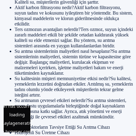
Kaliteli su, müşterilerin güvenliği için şarttır.
Aktif karbon filtrasyonu nedir?Aktif karbon filtrasyonu,
suyun tadını ve kokusunu iyileştiren bir yöntemdir. Bu sistem,
kimyasal maddelerin ve klorun giderilmesinde oldukça
etkilidir.
Ters ozmozun avantajları nelerdir?Ters ozmoz, suyun içindeki
zararlı maddeleri etkili bir şekilde ortadan kaldırarak yüksek
kaliteli su elde etmenizi sağlar. Bu yöntem, su arıtma
sistemleri arasında en yaygın kullanılanlardan biridir.
Su arıtma sistemlerinin maliyetleri nasıl hesaplanır?Su arıtma
sistemlerinin maliyetleri, sistemin türüne ve kapasitesine göre
değişir. Başlangıç maliyetleri, kurulacak ekipman ve
malzemeleri içerirken, işletme maliyetleri bakım ve enerji
tüketiminden kaynaklanır.
Su kalitesinin müşteri memnuniyetine etkisi nedir?Su kalitesi,
yemeklerin lezzetini doğrudan etkiler. Arıtılmış su, yemeklerin
tadını olumlu yönde etkileyerek müşterilerin tekrar gelme
isteğini artırır.
Su arıtmanın çevresel etkileri nelerdir?Su arıtma sistemleri,
çevre dostu uygulamalarla birleştiğinde doğal kaynakların
korunmasına katkı sağlar. Ayrıca, atık yönetimi ve enerji
verimliliği ile çevresel etkileri azaltmak mümkündür.
İzmir Doktorların Tavsiye Ettiği Su Arıtma Cihazı
Hidrojenli Su Üretme Cihazı