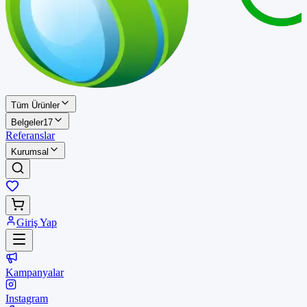
Tüm Ürünler
Belgeler
17
Referanslar
Kurumsal
Giriş Yap
Kampanyalar
Instagram