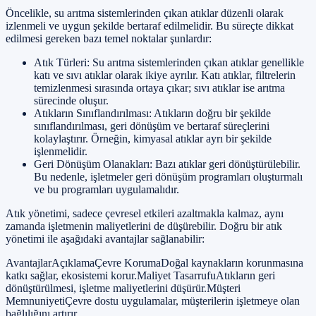
Öncelikle, su arıtma sistemlerinden çıkan atıklar düzenli olarak
izlenmeli ve uygun şekilde bertaraf edilmelidir. Bu süreçte dikkat
edilmesi gereken bazı temel noktalar şunlardır:
Atık Türleri: Su arıtma sistemlerinden çıkan atıklar genellikle
katı ve sıvı atıklar olarak ikiye ayrılır. Katı atıklar, filtrelerin
temizlenmesi sırasında ortaya çıkar; sıvı atıklar ise arıtma
sürecinde oluşur.
Atıkların Sınıflandırılması: Atıkların doğru bir şekilde
sınıflandırılması, geri dönüşüm ve bertaraf süreçlerini
kolaylaştırır. Örneğin, kimyasal atıklar ayrı bir şekilde
işlenmelidir.
Geri Dönüşüm Olanakları: Bazı atıklar geri dönüştürülebilir.
Bu nedenle, işletmeler geri dönüşüm programları oluşturmalı
ve bu programları uygulamalıdır.
Atık yönetimi, sadece çevresel etkileri azaltmakla kalmaz, aynı
zamanda işletmenin maliyetlerini de düşürebilir. Doğru bir atık
yönetimi ile aşağıdaki avantajlar sağlanabilir:
AvantajlarAçıklamaÇevre KorumaDoğal kaynakların korunmasına
katkı sağlar, ekosistemi korur.Maliyet TasarrufuAtıkların geri
dönüştürülmesi, işletme maliyetlerini düşürür.Müşteri
MemnuniyetiÇevre dostu uygulamalar, müşterilerin işletmeye olan
bağlılığını artırır.