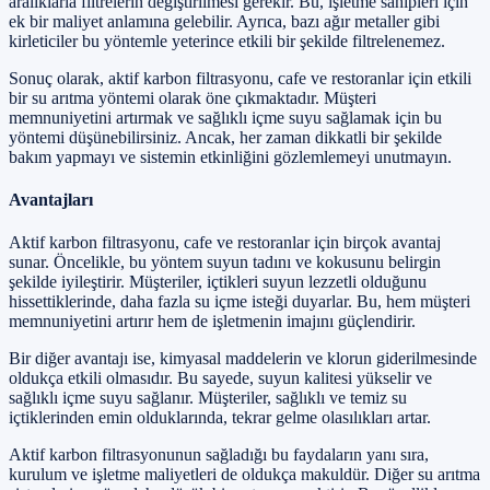
aralıklarla filtrelerin değiştirilmesi gerekir. Bu, işletme sahipleri için
ek bir maliyet anlamına gelebilir. Ayrıca, bazı ağır metaller gibi
kirleticiler bu yöntemle yeterince etkili bir şekilde filtrelenemez.
Sonuç olarak, aktif karbon filtrasyonu, cafe ve restoranlar için etkili
bir su arıtma yöntemi olarak öne çıkmaktadır. Müşteri
memnuniyetini artırmak ve sağlıklı içme suyu sağlamak için bu
yöntemi düşünebilirsiniz. Ancak, her zaman dikkatli bir şekilde
bakım yapmayı ve sistemin etkinliğini gözlemlemeyi unutmayın.
Avantajları
Aktif karbon filtrasyonu, cafe ve restoranlar için birçok avantaj
sunar. Öncelikle, bu yöntem suyun tadını ve kokusunu belirgin
şekilde iyileştirir. Müşteriler, içtikleri suyun lezzetli olduğunu
hissettiklerinde, daha fazla su içme isteği duyarlar. Bu, hem müşteri
memnuniyetini artırır hem de işletmenin imajını güçlendirir.
Bir diğer avantajı ise, kimyasal maddelerin ve klorun giderilmesinde
oldukça etkili olmasıdır. Bu sayede, suyun kalitesi yükselir ve
sağlıklı içme suyu sağlanır. Müşteriler, sağlıklı ve temiz su
içtiklerinden emin olduklarında, tekrar gelme olasılıkları artar.
Aktif karbon filtrasyonunun sağladığı bu faydaların yanı sıra,
kurulum ve işletme maliyetleri de oldukça makuldür. Diğer su arıtma