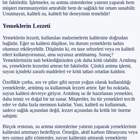
bir faktördür. İşletmeler, su arıtma sistemlerine yatırım yaparak hem
müşteri memnuniyetini artırabilir hem de sağlıklı bir ortam sunabilir.
Unutmayın, kaliteli su, kaliteli bir deneyimin temelidir!
Yemeklerin Lezzeti
Yemeklerin lezzeti, kullanılan malzemelerin kalitesine doğrudan
bağlıdır. Eğer su kalitesi düşükse, bu durum yemeklerin tadını
olumsuz etkileyebilir. Düşünün ki, en taze sebzeleri veya en kaliteli
etleri kullanıyorsunuz, ama suyunuz arıtılmamış. Sonuç?
Yemeklerinizin tadı beklediğinizden çok daha kötü olabilir. Arıtılmış
su, yemeklerin lezzetini artıran bir faktördür. Çünkü arıtma işlemi,
suyun içindeki zararlı maddeleri ve kötü tatları ortadan kaldırır.
Özellikle çorba, sos ve pilav gibi suyun yoğun olarak kullanıldığı
yemeklerde, arıtılmış su kullanmak lezzeti artırır. İşte bu noktada,
suyun kalitesi devreye giriyor. Arıtılmış su ile hazırlanan yemekler,
daha temiz ve doğal bir tat sunar. Müşteriler, bu tür yemekleri tercih
eder ve daha fazla memnun kalırlar. Yani, kaliteli su kullanmak,
sadece sağlık açısından değil, lezzet açısından da kritik bir öneme
sahiptir.
Birçok restoran, su arıtma sistemlerine yatırım yaparak yemeklerinin
kalitesini artırmayı hedefliyor. Örneğin, aktif karbon filtrasyonu veya
ters ozmoz gibi yöntemler, suyun kalitesini artırarak yemeklerin