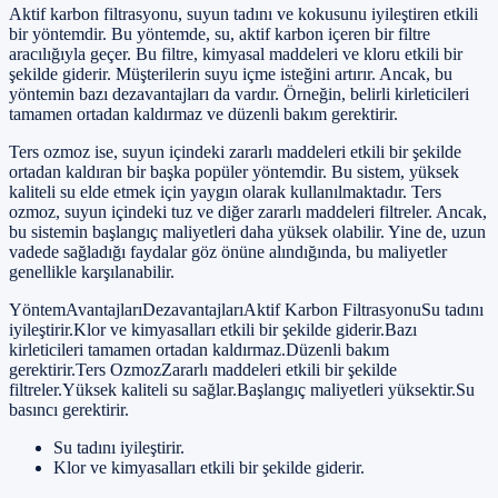
Aktif karbon filtrasyonu, suyun tadını ve kokusunu iyileştiren etkili
bir yöntemdir. Bu yöntemde, su, aktif karbon içeren bir filtre
aracılığıyla geçer. Bu filtre, kimyasal maddeleri ve kloru etkili bir
şekilde giderir. Müşterilerin suyu içme isteğini artırır. Ancak, bu
yöntemin bazı dezavantajları da vardır. Örneğin, belirli kirleticileri
tamamen ortadan kaldırmaz ve düzenli bakım gerektirir.
Ters ozmoz ise, suyun içindeki zararlı maddeleri etkili bir şekilde
ortadan kaldıran bir başka popüler yöntemdir. Bu sistem, yüksek
kaliteli su elde etmek için yaygın olarak kullanılmaktadır. Ters
ozmoz, suyun içindeki tuz ve diğer zararlı maddeleri filtreler. Ancak,
bu sistemin başlangıç maliyetleri daha yüksek olabilir. Yine de, uzun
vadede sağladığı faydalar göz önüne alındığında, bu maliyetler
genellikle karşılanabilir.
YöntemAvantajlarıDezavantajlarıAktif Karbon FiltrasyonuSu tadını
iyileştirir.Klor ve kimyasalları etkili bir şekilde giderir.Bazı
kirleticileri tamamen ortadan kaldırmaz.Düzenli bakım
gerektirir.Ters OzmozZararlı maddeleri etkili bir şekilde
filtreler.Yüksek kaliteli su sağlar.Başlangıç maliyetleri yüksektir.Su
basıncı gerektirir.
Su tadını iyileştirir.
Klor ve kimyasalları etkili bir şekilde giderir.