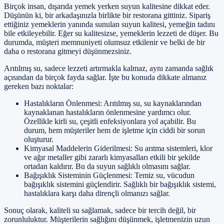
Birçok insan, dışarıda yemek yerken suyun kalitesine dikkat eder.
Düşünün ki, bir arkadaşınızla birlikte bir restorana gittiniz. Sipariş
ettiğiniz yemeklerin yanında sunulan suyun kalitesi, yemeğin tadını
bile etkileyebilir. Eğer su kalitesizse, yemeklerin lezzeti de düşer. Bu
durumda, müşteri memnuniyeti olumsuz etkilenir ve belki de bir
daha o restorana gitmeyi düşünmezsiniz.
Arıtılmış su, sadece lezzeti artırmakla kalmaz, aynı zamanda sağlık
açısından da birçok fayda sağlar. İşte bu konuda dikkate almanız
gereken bazı noktalar:
Hastalıkların Önlenmesi: Arıtılmış su, su kaynaklarından
kaynaklanan hastalıkların önlenmesine yardımcı olur.
Özellikle kirli su, çeşitli enfeksiyonlara yol açabilir. Bu
durum, hem müşteriler hem de işletme için ciddi bir sorun
oluşturur.
Kimyasal Maddelerin Giderilmesi: Su arıtma sistemleri, klor
ve ağır metaller gibi zararlı kimyasalları etkili bir şekilde
ortadan kaldırır. Bu da suyun sağlıklı olmasını sağlar.
Bağışıklık Sisteminin Güçlenmesi: Temiz su, vücudun
bağışıklık sistemini güçlendirir. Sağlıklı bir bağışıklık sistemi,
hastalıklara karşı daha dirençli olmanızı sağlar.
Sonuç olarak, kaliteli su sağlamak, sadece bir tercih değil, bir
zorunluluktur. Müşterilerin sağlığını düşünmek, işletmenizin uzun