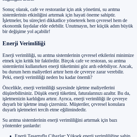
Sonuç olarak, cafe ve restoranlar için atık yönetimi, su arıtma
sistemlerinin etkinliğini artırmak için hayati öneme sahiptir.
İşletmeler, bu süreçleri dikkatlice yöneterek hem çevresel hem de
ekonomik faydalar elde edebilir. Unutmayın, her küçük adım büyük
bir değişime yol açabilir!
Enerji Verimliliği
Enerji verimliliği, su arıtma sistemlerinin çevresel etkilerini minimize
etmek için kritik bir faktördür. Birçok cafe ve restoran, su arıtma
sistemlerini kullanırken enerji tüketimini göz ardı edebiliyor. Ancak,
bu durum hem maliyetleri artırır hem de çevreye zarar verebilir.
Peki, enerji verimliliği neden bu kadar önemli?
Öncelikle, enerji verimliliği sayesinde işletme maliyetlerini
düşürebilirsiniz. Düşük enerji tüketimi, faturalarınızı azaltır. Bu da,
işletmenizin karlılığını artırır. Ayrıca, enerji verimliliği ile çevreye
duyarlı bir işletme imajı çizersiniz. Müşteriler, çevresel konulara
duyarlı işletmeleri tercih etme eğilimindedir.
Su arıtma sistemlerinin enerji verimliliğini artırmak için bazı
yöntemler şunlardır:
Enerji Tasarruflu Cihazlar: Yüksek enerji verimliliğine sahip