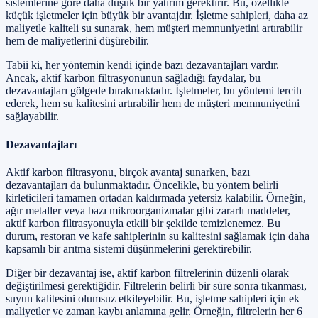
sistemlerine göre daha düşük bir yatırım gerektirir. Bu, özellikle
küçük işletmeler için büyük bir avantajdır. İşletme sahipleri, daha az
maliyetle kaliteli su sunarak, hem müşteri memnuniyetini artırabilir
hem de maliyetlerini düşürebilir.
Tabii ki, her yöntemin kendi içinde bazı dezavantajları vardır.
Ancak, aktif karbon filtrasyonunun sağladığı faydalar, bu
dezavantajları gölgede bırakmaktadır. İşletmeler, bu yöntemi tercih
ederek, hem su kalitesini artırabilir hem de müşteri memnuniyetini
sağlayabilir.
Dezavantajları
Aktif karbon filtrasyonu, birçok avantaj sunarken, bazı
dezavantajları da bulunmaktadır. Öncelikle, bu yöntem belirli
kirleticileri tamamen ortadan kaldırmada yetersiz kalabilir. Örneğin,
ağır metaller veya bazı mikroorganizmalar gibi zararlı maddeler,
aktif karbon filtrasyonuyla etkili bir şekilde temizlenemez. Bu
durum, restoran ve kafe sahiplerinin su kalitesini sağlamak için daha
kapsamlı bir arıtma sistemi düşünmelerini gerektirebilir.
Diğer bir dezavantaj ise, aktif karbon filtrelerinin düzenli olarak
değiştirilmesi gerektiğidir. Filtrelerin belirli bir süre sonra tıkanması,
suyun kalitesini olumsuz etkileyebilir. Bu, işletme sahipleri için ek
maliyetler ve zaman kaybı anlamına gelir. Örneğin, filtrelerin her 6