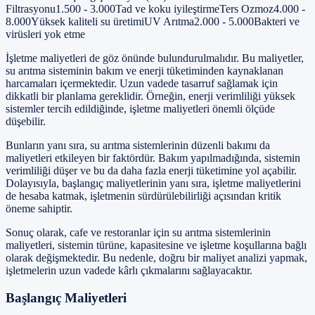
Filtrasyonu1.500 - 3.000Tad ve koku iyileştirmeTers Ozmoz4.000 -
8.000Yüksek kaliteli su üretimiUV Arıtma2.000 - 5.000Bakteri ve
virüsleri yok etme
İşletme maliyetleri de göz önünde bulundurulmalıdır. Bu maliyetler,
su arıtma sisteminin bakım ve enerji tüketiminden kaynaklanan
harcamaları içermektedir. Uzun vadede tasarruf sağlamak için
dikkatli bir planlama gereklidir. Örneğin, enerji verimliliği yüksek
sistemler tercih edildiğinde, işletme maliyetleri önemli ölçüde
düşebilir.
Bunların yanı sıra, su arıtma sistemlerinin düzenli bakımı da
maliyetleri etkileyen bir faktördür. Bakım yapılmadığında, sistemin
verimliliği düşer ve bu da daha fazla enerji tüketimine yol açabilir.
Dolayısıyla, başlangıç maliyetlerinin yanı sıra, işletme maliyetlerini
de hesaba katmak, işletmenin sürdürülebilirliği açısından kritik
öneme sahiptir.
Sonuç olarak, cafe ve restoranlar için su arıtma sistemlerinin
maliyetleri, sistemin türüne, kapasitesine ve işletme koşullarına bağlı
olarak değişmektedir. Bu nedenle, doğru bir maliyet analizi yapmak,
işletmelerin uzun vadede kârlı çıkmalarını sağlayacaktır.
Başlangıç Maliyetleri