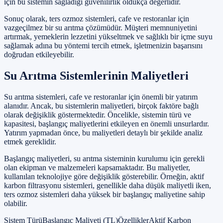
için bu sistemin sağladığı güvenilirlik oldukça değerlidir.
Sonuç olarak, ters ozmoz sistemleri, cafe ve restoranlar için
vazgeçilmez bir su arıtma çözümüdür. Müşteri memnuniyetini
artırmak, yemeklerin lezzetini yükseltmek ve sağlıklı bir içme suyu
sağlamak adına bu yöntemi tercih etmek, işletmenizin başarısını
doğrudan etkileyebilir.
Su Arıtma Sistemlerinin Maliyetleri
Su arıtma sistemleri, cafe ve restoranlar için önemli bir yatırım
alanıdır. Ancak, bu sistemlerin maliyetleri, birçok faktöre bağlı
olarak değişiklik göstermektedir. Öncelikle, sistemin türü ve
kapasitesi, başlangıç maliyetlerini etkileyen en önemli unsurlardır.
Yatırım yapmadan önce, bu maliyetleri detaylı bir şekilde analiz
etmek gereklidir.
Başlangıç maliyetleri, su arıtma sisteminin kurulumu için gerekli
olan ekipman ve malzemeleri kapsamaktadır. Bu maliyetler,
kullanılan teknolojiye göre değişiklik gösterebilir. Örneğin, aktif
karbon filtrasyonu sistemleri, genellikle daha düşük maliyetli iken,
ters ozmoz sistemleri daha yüksek bir başlangıç maliyetine sahip
olabilir.
Sistem TürüBaşlangıç Maliyeti (TL)ÖzelliklerAktif Karbon