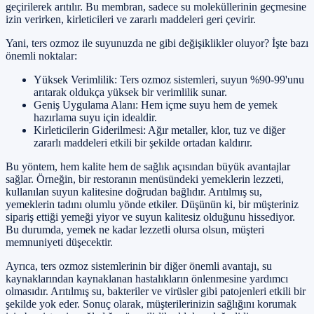
geçirilerek arıtılır. Bu membran, sadece su moleküllerinin geçmesine
izin verirken, kirleticileri ve zararlı maddeleri geri çevirir.
Yani, ters ozmoz ile suyunuzda ne gibi değişiklikler oluyor? İşte bazı
önemli noktalar:
Yüksek Verimlilik: Ters ozmoz sistemleri, suyun %90-99'unu
arıtarak oldukça yüksek bir verimlilik sunar.
Geniş Uygulama Alanı: Hem içme suyu hem de yemek
hazırlama suyu için idealdir.
Kirleticilerin Giderilmesi: Ağır metaller, klor, tuz ve diğer
zararlı maddeleri etkili bir şekilde ortadan kaldırır.
Bu yöntem, hem kalite hem de sağlık açısından büyük avantajlar
sağlar. Örneğin, bir restoranın menüsündeki yemeklerin lezzeti,
kullanılan suyun kalitesine doğrudan bağlıdır. Arıtılmış su,
yemeklerin tadını olumlu yönde etkiler. Düşünün ki, bir müşteriniz
sipariş ettiği yemeği yiyor ve suyun kalitesiz olduğunu hissediyor.
Bu durumda, yemek ne kadar lezzetli olursa olsun, müşteri
memnuniyeti düşecektir.
Ayrıca, ters ozmoz sistemlerinin bir diğer önemli avantajı, su
kaynaklarından kaynaklanan hastalıkların önlenmesine yardımcı
olmasıdır. Arıtılmış su, bakteriler ve virüsler gibi patojenleri etkili bir
şekilde yok eder. Sonuç olarak, müşterilerinizin sağlığını korumak