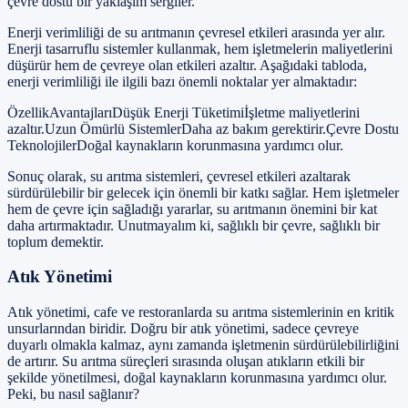
çevre dostu bir yaklaşım sergiler.
Enerji verimliliği de su arıtmanın çevresel etkileri arasında yer alır.
Enerji tasarruflu sistemler kullanmak, hem işletmelerin maliyetlerini
düşürür hem de çevreye olan etkileri azaltır. Aşağıdaki tabloda,
enerji verimliliği ile ilgili bazı önemli noktalar yer almaktadır:
ÖzellikAvantajlarıDüşük Enerji Tüketimiİşletme maliyetlerini
azaltır.Uzun Ömürlü SistemlerDaha az bakım gerektirir.Çevre Dostu
TeknolojilerDoğal kaynakların korunmasına yardımcı olur.
Sonuç olarak, su arıtma sistemleri, çevresel etkileri azaltarak
sürdürülebilir bir gelecek için önemli bir katkı sağlar. Hem işletmeler
hem de çevre için sağladığı yararlar, su arıtmanın önemini bir kat
daha artırmaktadır. Unutmayalım ki, sağlıklı bir çevre, sağlıklı bir
toplum demektir.
Atık Yönetimi
Atık yönetimi, cafe ve restoranlarda su arıtma sistemlerinin en kritik
unsurlarından biridir. Doğru bir atık yönetimi, sadece çevreye
duyarlı olmakla kalmaz, aynı zamanda işletmenin sürdürülebilirliğini
de artırır. Su arıtma süreçleri sırasında oluşan atıkların etkili bir
şekilde yönetilmesi, doğal kaynakların korunmasına yardımcı olur.
Peki, bu nasıl sağlanır?