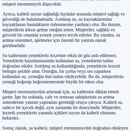
müşteri memnuniyeti düşecektir.
Ayrıca, kaliteli suyun sağladığı faydalar arasında müşteri sağlığı ve
güvenliği de bulunmaktadır. Arıtılmış su, su kaynaklarından
kaynaklanan hastalıkların önlenmesine yardımcı olur. Bu durum,
müşterilerin tekrar gelme isteğini artırır. Müşteriler, sağlıklı ve
güvenli bir ortamda yemek yemeyi tercih ederler. Bu yüzden, su
arıtma sistemleri, işletmeler için önemli bir yatırım olarak
görülmelidir.
Su kalitesinin yemeklerin lezzetine etkisi de göz ardı edilemez.
Yemeklerin hazırlanmasında kullanılan su, yemeklerin tadını
doğrudan etkiler. Arıtılmış su kullanıldığında, yemeklerin lezzeti
belirgin şekilde artar. Örneğin, bir çorba veya sos yaparken
kullanılan su, yemeğin tüm tadını etkileyebilir. Bu da, müşterilerin
yemeği beğenip beğenmemesinde büyük bir etken olur.
Müşteri memnuniyetini artırmak için, su kalitesine dikkat etmek
şarttır. İşte bu noktada, cafe ve restoran sahiplerinin su arıtma
sistemlerine yatırım yapmaları gerektiği ortaya çıkıyor. Kaliteli su,
sadece bir içecek değil, aynı zamanda bir deneyimdir. Müşteriler,
lezzetli yemeklerin yanında içtikleri suyun da kaliteli olmasını
beklerler.
Sonuç olarak, su kalitesi, müşteri memnuniyetini doğrudan etkileyen