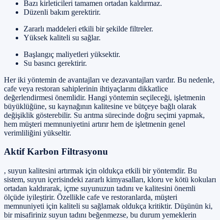
Bazı kirleticileri tamamen ortadan kaldırmaz.
Düzenli bakım gerektirir.
Zararlı maddeleri etkili bir şekilde filtreler.
Yüksek kaliteli su sağlar.
Başlangıç maliyetleri yüksektir.
Su basıncı gerektirir.
Her iki yöntemin de avantajları ve dezavantajları vardır. Bu nedenle,
cafe veya restoran sahiplerinin ihtiyaçlarını dikkatlice
değerlendirmesi önemlidir. Hangi yöntemin seçileceği, işletmenin
büyüklüğüne, su kaynağının kalitesine ve bütçeye bağlı olarak
değişiklik gösterebilir. Su arıtma sürecinde doğru seçimi yapmak,
hem müşteri memnuniyetini artırır hem de işletmenin genel
verimliliğini yükseltir.
Aktif Karbon Filtrasyonu
, suyun kalitesini artırmak için oldukça etkili bir yöntemdir. Bu
sistem, suyun içerisindeki zararlı kimyasalları, kloru ve kötü kokuları
ortadan kaldırarak, içme suyunuzun tadını ve kalitesini önemli
ölçüde iyileştirir. Özellikle cafe ve restoranlarda, müşteri
memnuniyeti için kaliteli su sağlamak oldukça kritiktir. Düşünün ki,
bir misafiriniz suyun tadını beğenmezse, bu durum yemeklerin