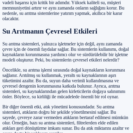
vadeli başarısı için kritik bir adımdır. Yüksek kaliteli su, müşteri
memnuniyetini artırır ve aynı zamanda onların sağlığını korur. Bu
nedenle, su arıtma sistemlerine yatırım yapmak, akıllıca bir karar
olacaktır.
Su Arıtmanın Çevresel Etkileri
Su arıtma sistemleri, yalnızca işletmeler için değil, aynı zamanda
çevre için de önemli faydalar sağlar. Bu sistemlerin kullanımı, doğal
kaynakların korunmasına yardımcı olur ve sürdürülebilir bir işletme
modeli oluşturur. Peki, bu sistemlerin çevresel etkileri nelerdir?
Öncelikle, su arıtma işlemi sırasında doğal kaynakların korunması
sağlanır. Arıtılmış su kullanmak, yeraltı su kaynaklarının aşırı
tüketimini azaltır. Bu da, suyun daha verimli kullanılmasına ve
çevresel dengenin korunmasına katkıda bulunur. Ayrıca, arıtma
sistemleri, su kaynaklarından gelen kirleticilerin doğaya salınımını
önler. Böylece, su kirliliği ile mücadelede önemli bir rol oynar.
Bir diğer önemli etki, atık yönetimi konusundadır. Su arıtma
sistemleri, atıkların doğru bir şekilde yönetilmesini sağlar. Bu
sayede, çevreye zarar vermeden atıkların bertaraf edilmesi mümkün
olur. Örneğin, bazı su arıtma sistemleri, filtrelerden elde edilen
atıkları geri dönüştürme imkanı sunar. Bu da atık miktarını azaltır ve