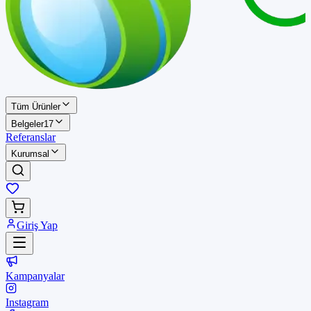
Tüm Ürünler
Belgeler
17
Referanslar
Kurumsal
Giriş Yap
Kampanyalar
Instagram