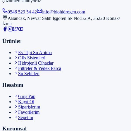
çözümleri sunuyoruz.
0546 529 54 42
info@biohidrogen.com
Alsancak, Nevvar Salih İşgören Sk No:1/2 A, 35220 Konak/
İzmir
Ürünler
Ev Tipi Su Arıtma
Ofis Sistemleri
Hidrojenli Cihazlar
Filtreler & Yedek Parça
Su Sebilleri
Hesabım
Giriş Yap
Kayıt Ol
Siparişlerim
Favorilerim
Sepetim
Kurumsal