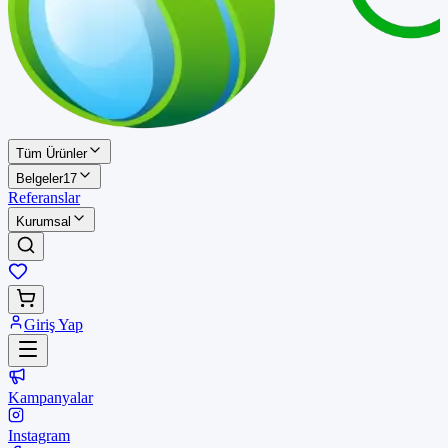
Tüm Ürünler
Belgeler
17
Referanslar
Kurumsal
Giriş Yap
Kampanyalar
Instagram