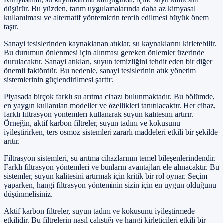
düşürür. Bu yüzden, tarım uygulamalarında daha az kimyasal
kullanılması ve alternatif yöntemlerin tercih edilmesi büyük önem
taşır.
Sanayi tesislerinden kaynaklanan atıklar, su kaynaklarını kirletebilir.
Bu durumun önlenmesi için alınması gereken önlemler üzerinde
durulacaktır. Sanayi atıkları, suyun temizliğini tehdit eden bir diğer
önemli faktördür. Bu nedenle, sanayi tesislerinin atık yönetim
sistemlerinin güçlendirilmesi şarttır.
Piyasada birçok farklı su arıtma cihazı bulunmaktadır. Bu bölümde,
en yaygın kullanılan modeller ve özellikleri tanıtılacaktır. Her cihaz,
farklı filtrasyon yöntemleri kullanarak suyun kalitesini artırır.
Örneğin, aktif karbon filtreler, suyun tadını ve kokusunu
iyileştirirken, ters osmoz sistemleri zararlı maddeleri etkili bir şekilde
arıtır.
Filtrasyon sistemleri, su arıtma cihazlarının temel bileşenlerindendir.
Farklı filtrasyon yöntemleri ve bunların avantajları ele alınacaktır. Bu
sistemler, suyun kalitesini artırmak için kritik bir rol oynar. Seçim
yaparken, hangi filtrasyon yönteminin sizin için en uygun olduğunu
düşünmelisiniz.
Aktif karbon filtreler, suyun tadını ve kokusunu iyileştirmede
etkilidir. Bu filtrelerin nasıl çalıştığı ve hangi kirleticileri etkili bir