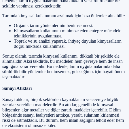
nedenle, tarım uygulamalarının daha dikkatli ve sürdürülebilir bir
şekilde yapılması gerekmektedir.
Tarımda kimyasal kullanımını azaltmak için bazı önlemler alınabilir:
Organik tarım yöntemlerinin benimsenmesi.
Kimyasalların kullanımını minimize eden entegre mücadele
tekniklerinin uygulanması.
Toprak ve su analizi yaparak, ihtiyaç duyulan kimyasalların
doğru miktarda kullanılması.
Sonuç olarak, tarımda kimyasal kullanımı, dikkatli bir şekilde ele
alınmalıdır. Aksi takdirde, bu maddeler, hem çevreye hem de insan
sağlığına zarar verebilir. Bu nedenle, tarım uygulamalarında daha
sürdürülebilir yöntemler benimsemek, geleceğimiz için hayati önem
taşımaktadır.
Sanayi Atıkları
Sanayi atıkları, birçok sektörden kaynaklanan ve çevreye büyük
zararlar verebilen maddelerdir. Bu atıklar, genellikle kimyasal
bileşenler, ağır metaller ve diğer zararlı maddeler içerebilir. Didim
bölgesinde sanayi faaliyetleri arttıkça, yeraltı sularının kirlenmesi
riski de artmaktadır. Bu durum, hem insan sağlığını tehdit eder hem
de ekosistemi olumsuz etkiler.