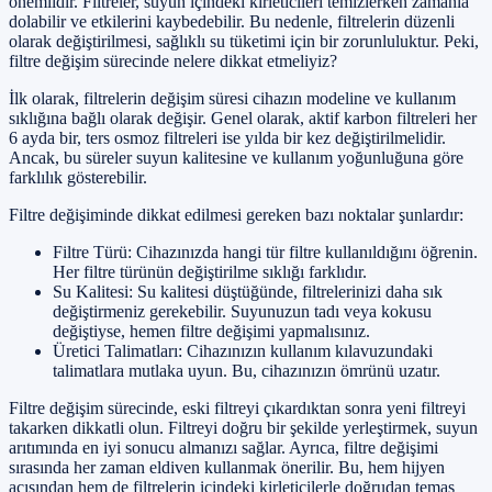
önemlidir. Filtreler, suyun içindeki kirleticileri temizlerken zamanla
dolabilir ve etkilerini kaybedebilir. Bu nedenle, filtrelerin düzenli
olarak değiştirilmesi, sağlıklı su tüketimi için bir zorunluluktur. Peki,
filtre değişim sürecinde nelere dikkat etmeliyiz?
İlk olarak, filtrelerin değişim süresi cihazın modeline ve kullanım
sıklığına bağlı olarak değişir. Genel olarak, aktif karbon filtreleri her
6 ayda bir, ters osmoz filtreleri ise yılda bir kez değiştirilmelidir.
Ancak, bu süreler suyun kalitesine ve kullanım yoğunluğuna göre
farklılık gösterebilir.
Filtre değişiminde dikkat edilmesi gereken bazı noktalar şunlardır:
Filtre Türü: Cihazınızda hangi tür filtre kullanıldığını öğrenin.
Her filtre türünün değiştirilme sıklığı farklıdır.
Su Kalitesi: Su kalitesi düştüğünde, filtrelerinizi daha sık
değiştirmeniz gerekebilir. Suyunuzun tadı veya kokusu
değiştiyse, hemen filtre değişimi yapmalısınız.
Üretici Talimatları: Cihazınızın kullanım kılavuzundaki
talimatlara mutlaka uyun. Bu, cihazınızın ömrünü uzatır.
Filtre değişim sürecinde, eski filtreyi çıkardıktan sonra yeni filtreyi
takarken dikkatli olun. Filtreyi doğru bir şekilde yerleştirmek, suyun
arıtımında en iyi sonucu almanızı sağlar. Ayrıca, filtre değişimi
sırasında her zaman eldiven kullanmak önerilir. Bu, hem hijyen
açısından hem de filtrelerin içindeki kirleticilerle doğrudan temas