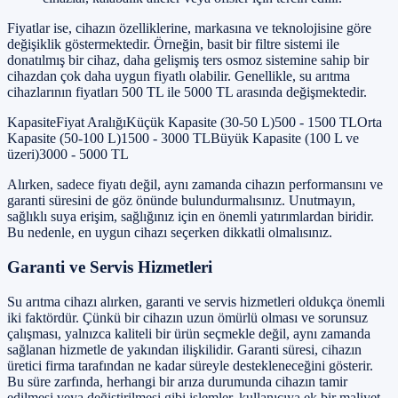
Fiyatlar ise, cihazın özelliklerine, markasına ve teknolojisine göre
değişiklik göstermektedir. Örneğin, basit bir filtre sistemi ile
donatılmış bir cihaz, daha gelişmiş ters osmoz sistemine sahip bir
cihazdan çok daha uygun fiyatlı olabilir. Genellikle, su arıtma
cihazlarının fiyatları 500 TL ile 5000 TL arasında değişmektedir.
KapasiteFiyat AralığıKüçük Kapasite (30-50 L)500 - 1500 TLOrta
Kapasite (50-100 L)1500 - 3000 TLBüyük Kapasite (100 L ve
üzeri)3000 - 5000 TL
Alırken, sadece fiyatı değil, aynı zamanda cihazın performansını ve
garanti süresini de göz önünde bulundurmalısınız. Unutmayın,
sağlıklı suya erişim, sağlığınız için en önemli yatırımlardan biridir.
Bu nedenle, en uygun cihazı seçerken dikkatli olmalısınız.
Garanti ve Servis Hizmetleri
Su arıtma cihazı alırken, garanti ve servis hizmetleri oldukça önemli
iki faktördür. Çünkü bir cihazın uzun ömürlü olması ve sorunsuz
çalışması, yalnızca kaliteli bir ürün seçmekle değil, aynı zamanda
sağlanan hizmetle de yakından ilişkilidir. Garanti süresi, cihazın
üretici firma tarafından ne kadar süreyle destekleneceğini gösterir.
Bu süre zarfında, herhangi bir arıza durumunda cihazın tamir
edilmesi veya değiştirilmesi gibi işlemler, kullanıcıya ek bir maliyet