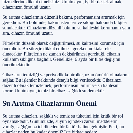
hizmetlerine dikkat etmelisiniz. Unutmayın, iyi bir destek almak,
cihazınızın ömrünü uzatır.
Su arıtma cihazlarının düzenli bakımı, performansını artırmak için
gereklidir. Bu bölümde, bakım işlemleri ve sıklığı hakkında bilgiler
sunulacaktır. Cihazların düzenli bakımı, su kalitesini korumanın yanı
sıra, cihazın ömrünü uzatır.
Filtrelerin düzenli olarak değiştirilmesi, su kalitesini korumak için
önemlidir. Bu süreçte dikkat edilmesi gereken noktalar ele
alınacaktır. Filtrelerin ne zaman değiştirilmesi gerektiği, cihazın
kullanım sıklığına bağlıdır. Genellikle, 6 ayda bir filtre değişimi
önerilmektedir.
Cihazların temizliği ve periyodik kontroller, uzun ömürlü olmalarını
sağlar. Bu işlemler hakkında detaylı bilgi verilecektir. Cihazınızı
düzenli olarak temizlemek, performansını artırır ve su kalitesini
korur. Unutmayın, temiz bir cihaz, sağlıklı su demektir.
Su Arıtma Cihazlarının Önemi
Su arıtma cihazları, sağlıklı ve temiz su tüketimi için kritik bir rol
oynamaktadır. Günümüzde, suyun içindeki zararlı maddelerin
varlığı, sağlığımızı tehdit eden bir faktör haline gelmiştir. Peki, bu
cihazlar neden bu kadar önemli? İşte birkaç neden: