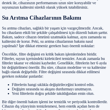
destek ile, cihazınızın performansını uzun süre koruyabilir ve
suyunuzun kalitesini sürekli olarak yüksek tutabilirsiniz.
Su Arıtma Cihazlarının Bakımı
Su arıtma cihazları, sağlıklı bir yaşam için vazgeçilmezdir. Ancak,
bu cihazların etkili bir şekilde çalışabilmesi için düzenli bakım şarttır.
Bakım, sadece cihazın ömrünü uzatmakla kalmaz, aynı zamanda su
kalitesini de korur. Peki, su arıtma cihazlarının bakımı nasıl
yapılmalı? İşte dikkat etmeniz gereken bazı önemli noktalar:
Öncelikle, filtre değişimi en kritik bakım işlemlerinden biridir.
Filtreler, suyun içerisindeki kirleticileri temizler. Ancak zamanla bu
filtreler tıkanır ve etkisini kaybeder. Genellikle, filtrelerin her 6 ayda
bir değiştirilmesi önerilir. Bu süre, cihazın modeline ve su kalitesine
bağlı olarak değişebilir. Filtre değişimi sırasında dikkat edilmesi
gereken noktalar şunlardır:
Filtrelerin hangi sıklıkla değiştirileceğini kontrol edin.
Değişim sırasında su akışını durdurmayı unutmayın.
Yeni filtrelerin doğru şekilde takıldığından emin olun.
Bir diğer önemli bakım işlemi ise temizlik ve periyodik kontrollerdir.
Cihazın dış yüzeyinin temizlenmesi, hem estetik açıdan hem de