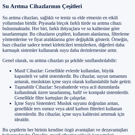
Su Arıtma Cihazlarının Çeşitleri
Su arıtma cihazları, sağlıklı ve temiz su elde etmenin en etkili
yollarından biridir. Piyasada birçok farklı türde su arıtma cihazı
bulunmaktadır. Her biri, farklı ihtiyaçlara ve su kalitesine göre
tasarlanmıştır. Bu cihazların çeşitleri, kullanım alanlarına, filtreleme
yöntemlerine ve fiyat aralıklarına göre değişiklik gösterir. Örneğin,
bazı cihazlar sadece temel kirleticileri temizlerken, diğerleri daha
karmaşık sistemler kullanarak suyu daha derinlemesine arıtır.
Genel olarak, su arıtma cihazları şu şekilde sınıflandırılabilir:
Masif Cihazlar: Genellikle evlerde kullanılan, büyük
kapasiteli ve sabit sistemlerdir. Bu cihazlar, suyun tamamını
arıtarak, musluktan içme suyu olarak kullanılabilir hale getirir.
Taşınabilir Cihazlar: Seyahatlerde veya acil durumlarda
kullanılmak üzere tasarlanmış, hafif ve kompakt sistemlerdir.
Genellikle filtre kartuşları ile çalışırlar.
İçme Suyu Sistemleri: Musluk suyunu doğrudan arıtan,
genellikle ters osmoz veya aktif karbon filtreleri kullanan
sistemlerdir. Bu cihazlar, içme suyu kalitesini artırmak için
idealdir.
Bu çeşitlerin her birinin kendine özgü avantajları ve dezavantajları