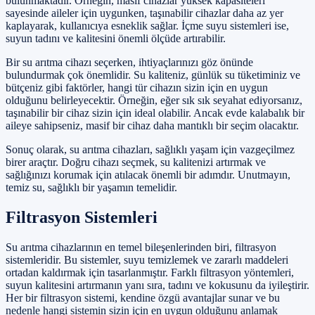
bulunmaktadır. Örneğin, masif cihazlar yüksek kapasiteleri
sayesinde aileler için uygunken, taşınabilir cihazlar daha az yer
kaplayarak, kullanıcıya esneklik sağlar. İçme suyu sistemleri ise,
suyun tadını ve kalitesini önemli ölçüde artırabilir.
Bir su arıtma cihazı seçerken, ihtiyaçlarınızı göz önünde
bulundurmak çok önemlidir. Su kaliteniz, günlük su tüketiminiz ve
bütçeniz gibi faktörler, hangi tür cihazın sizin için en uygun
olduğunu belirleyecektir. Örneğin, eğer sık sık seyahat ediyorsanız,
taşınabilir bir cihaz sizin için ideal olabilir. Ancak evde kalabalık bir
aileye sahipseniz, masif bir cihaz daha mantıklı bir seçim olacaktır.
Sonuç olarak, su arıtma cihazları, sağlıklı yaşam için vazgeçilmez
birer araçtır. Doğru cihazı seçmek, su kalitenizi artırmak ve
sağlığınızı korumak için atılacak önemli bir adımdır. Unutmayın,
temiz su, sağlıklı bir yaşamın temelidir.
Filtrasyon Sistemleri
Su arıtma cihazlarının en temel bileşenlerinden biri, filtrasyon
sistemleridir. Bu sistemler, suyu temizlemek ve zararlı maddeleri
ortadan kaldırmak için tasarlanmıştır. Farklı filtrasyon yöntemleri,
suyun kalitesini artırmanın yanı sıra, tadını ve kokusunu da iyileştirir.
Her bir filtrasyon sistemi, kendine özgü avantajlar sunar ve bu
nedenle hangi sistemin sizin için en uygun olduğunu anlamak