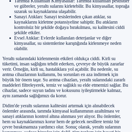
Tarımda Kullanılan Kimyasallar: Tarımda kullanılan pestisitler
ve gübreler, yeraltı sularını kirletebilir. Bu kimyasallar, toprağa
sızarak su kaynaklarına ulaşabilir.
Sanayi Atıkları: Sanayi tesislerinden çıkan atıklar, su
kaynaklarını kirletme potansiyeline sahiptir. Bu atıkların
kontrolsüz bir şekilde doğaya bırakılması, su kalitesini ciddi
şekilde etkiler.
Evsel Atıklar: Evlerde kullanılan deterjanlar ve diğer
kimyasallar, su sistemlerine karıştığında kirlenmeye neden
olabilir.
Yeraltı sularındaki kirlenmenin etkileri oldukça ciddi. Kirli su
tüketimi, insan sağlığını tehdit ederken, çevreye de büyük zararlar
verir. Örneğin, kirli su, hastalıklara yol açabilir. Bu nedenle, su
arıtma cihazlarının kullanımı, bu sorunları en aza indirmek için
büyük bir önem taşır. Su arıtma cihazları, yeraltı sularındaki zararlı
maddeleri filtreleyerek, temiz ve sağlıklı su elde etmemizi sağlar. Bu
cihazlar, sadece suyun tadını ve kokusunu iyileştirmekle kalmaz,
aynı zamanda sağlığımızı da korur.
Didim'de yeraltı sularının kalitesini artırmak için alınabilecek
önlemler arasında, tarımda kimyasal kullanımının azaltılması ve
sanayi atıklarının kontrol altına alınması yer alıyor. Bu önlemler,
hem su kaynaklarımızı korur hem de gelecek nesillere temiz bir
çevre bırakmamıza yardımcı olur. Sonuç olarak, yeraltı sularının