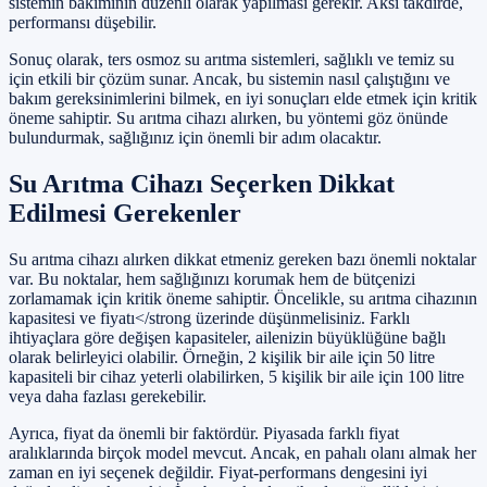
sistemin bakımının düzenli olarak yapılması gerekir. Aksi takdirde,
performansı düşebilir.
Sonuç olarak, ters osmoz su arıtma sistemleri, sağlıklı ve temiz su
için etkili bir çözüm sunar. Ancak, bu sistemin nasıl çalıştığını ve
bakım gereksinimlerini bilmek, en iyi sonuçları elde etmek için kritik
öneme sahiptir. Su arıtma cihazı alırken, bu yöntemi göz önünde
bulundurmak, sağlığınız için önemli bir adım olacaktır.
Su Arıtma Cihazı Seçerken Dikkat
Edilmesi Gerekenler
Su arıtma cihazı alırken dikkat etmeniz gereken bazı önemli noktalar
var. Bu noktalar, hem sağlığınızı korumak hem de bütçenizi
zorlamamak için kritik öneme sahiptir. Öncelikle, su arıtma cihazının
kapasitesi ve fiyatı</strong üzerinde düşünmelisiniz. Farklı
ihtiyaçlara göre değişen kapasiteler, ailenizin büyüklüğüne bağlı
olarak belirleyici olabilir. Örneğin, 2 kişilik bir aile için 50 litre
kapasiteli bir cihaz yeterli olabilirken, 5 kişilik bir aile için 100 litre
veya daha fazlası gerekebilir.
Ayrıca, fiyat da önemli bir faktördür. Piyasada farklı fiyat
aralıklarında birçok model mevcut. Ancak, en pahalı olanı almak her
zaman en iyi seçenek değildir. Fiyat-performans dengesini iyi