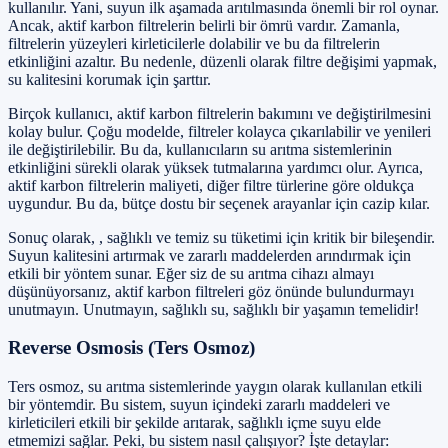
kullanılır. Yani, suyun ilk aşamada arıtılmasında önemli bir rol oynar.
Ancak, aktif karbon filtrelerin belirli bir ömrü vardır. Zamanla,
filtrelerin yüzeyleri kirleticilerle dolabilir ve bu da filtrelerin
etkinliğini azaltır. Bu nedenle, düzenli olarak filtre değişimi yapmak,
su kalitesini korumak için şarttır.
Birçok kullanıcı, aktif karbon filtrelerin bakımını ve değiştirilmesini
kolay bulur. Çoğu modelde, filtreler kolayca çıkarılabilir ve yenileri
ile değiştirilebilir. Bu da, kullanıcıların su arıtma sistemlerinin
etkinliğini sürekli olarak yüksek tutmalarına yardımcı olur. Ayrıca,
aktif karbon filtrelerin maliyeti, diğer filtre türlerine göre oldukça
uygundur. Bu da, bütçe dostu bir seçenek arayanlar için cazip kılar.
Sonuç olarak, , sağlıklı ve temiz su tüketimi için kritik bir bileşendir.
Suyun kalitesini artırmak ve zararlı maddelerden arındırmak için
etkili bir yöntem sunar. Eğer siz de su arıtma cihazı almayı
düşünüyorsanız, aktif karbon filtreleri göz önünde bulundurmayı
unutmayın. Unutmayın, sağlıklı su, sağlıklı bir yaşamın temelidir!
Reverse Osmosis (Ters Osmoz)
Ters osmoz, su arıtma sistemlerinde yaygın olarak kullanılan etkili
bir yöntemdir. Bu sistem, suyun içindeki zararlı maddeleri ve
kirleticileri etkili bir şekilde arıtarak, sağlıklı içme suyu elde
etmemizi sağlar. Peki, bu sistem nasıl çalışıyor? İşte detaylar: