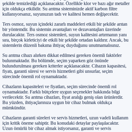
şekilde temizlediği açıklanacaktır. Özellikle klor ve bazı ağır metaller
için oldukça etkilidir. Su arıtma sisteminizde aktif karbon filtre
kullanıyorsanız, suyunuzun tadı ve kalitesi hemen değişecektir.
Ters osmoz, suyun içindeki zararlı maddeleri etkili bir şekilde arıtan
bir yöntemdir. Bu sistemin avantajları ve dezavantajları üzerinde
durulacaktır. Ters osmoz sistemleri, suyun kalitesini artırmanın yanı
sıra, birçok kirleticiyi de etkili bir şekilde ortadan kaldırır. Ancak, bu
sistemlerin düzenli bakıma ihtiyaç duyduğunu unutmamalısınız.
Su arıtma cihazı alırken dikkat edilmesi gereken önemli faktörler
bulunmaktadır. Bu bölümde, seçim yaparken göz önünde
bulundurulması gereken kriterler açıklanacaktır. Cihazın kapasitesi,
fiyatı, garanti süresi ve servis hizmetleri gibi unsurlar, seçim
sürecinde önemli rol oynamaktadır.
Cihazların kapasiteleri ve fiyatları, seçim sürecinde önemli rol
oynamaktadır. Farklı bütçelere uygun seçenekler hakkında bilgi
verilecektir. Su arıtma cihazları, fiyat aralığı geniş olan ürünlerdir.
Bu yüzden, ihtiyaçlarınıza uygun bir cihaz bulmak oldukça
mümkündür.
Cihazların garanti süreleri ve servis hizmetleri, uzun vadeli kullanım
için kritik öneme sahiptir. Bu konudaki detaylar paylaşılacaktır.
Uzun ömürlü bir cihaz almak istiyorsanız, garanti ve servis