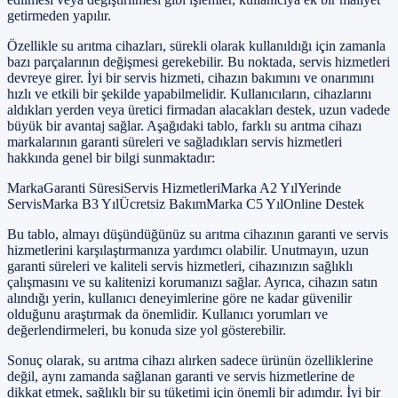
getirmeden yapılır.
Özellikle su arıtma cihazları, sürekli olarak kullanıldığı için zamanla
bazı parçalarının değişmesi gerekebilir. Bu noktada, servis hizmetleri
devreye girer. İyi bir servis hizmeti, cihazın bakımını ve onarımını
hızlı ve etkili bir şekilde yapabilmelidir. Kullanıcıların, cihazlarını
aldıkları yerden veya üretici firmadan alacakları destek, uzun vadede
büyük bir avantaj sağlar. Aşağıdaki tablo, farklı su arıtma cihazı
markalarının garanti süreleri ve sağladıkları servis hizmetleri
hakkında genel bir bilgi sunmaktadır:
MarkaGaranti SüresiServis HizmetleriMarka A2 YılYerinde
ServisMarka B3 YılÜcretsiz BakımMarka C5 YılOnline Destek
Bu tablo, almayı düşündüğünüz su arıtma cihazının garanti ve servis
hizmetlerini karşılaştırmanıza yardımcı olabilir. Unutmayın, uzun
garanti süreleri ve kaliteli servis hizmetleri, cihazınızın sağlıklı
çalışmasını ve su kalitenizi korumanızı sağlar. Ayrıca, cihazın satın
alındığı yerin, kullanıcı deneyimlerine göre ne kadar güvenilir
olduğunu araştırmak da önemlidir. Kullanıcı yorumları ve
değerlendirmeleri, bu konuda size yol gösterebilir.
Sonuç olarak, su arıtma cihazı alırken sadece ürünün özelliklerine
değil, aynı zamanda sağlanan garanti ve servis hizmetlerine de
dikkat etmek, sağlıklı bir su tüketimi için önemli bir adımdır. İyi bir