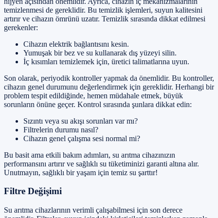
hijyen açısından önemlidir. Ayrıca, cihazın iç mekanizmalarının
temizlenmesi de gereklidir. Bu temizlik işlemleri, suyun kalitesini
artırır ve cihazın ömrünü uzatır. Temizlik sırasında dikkat edilmesi
gerekenler:
Cihazın elektrik bağlantısını kesin.
Yumuşak bir bez ve su kullanarak dış yüzeyi silin.
İç kısımları temizlemek için, üretici talimatlarına uyun.
Son olarak, periyodik kontroller yapmak da önemlidir. Bu kontroller,
cihazın genel durumunu değerlendirmek için gereklidir. Herhangi bir
problem tespit edildiğinde, hemen müdahale etmek, büyük
sorunların önüne geçer. Kontrol sırasında şunlara dikkat edin:
Sızıntı veya su akışı sorunları var mı?
Filtrelerin durumu nasıl?
Cihazın genel çalışma sesi normal mi?
Bu basit ama etkili bakım adımları, su arıtma cihazınızın
performansını artırır ve sağlıklı su tüketiminizi garanti altına alır.
Unutmayın, sağlıklı bir yaşam için temiz su şarttır!
Filtre Değişimi
Su arıtma cihazlarının verimli çalışabilmesi için son derece