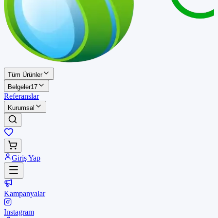
Tüm Ürünler
Belgeler
17
Referanslar
Kurumsal
Giriş Yap
Kampanyalar
Instagram