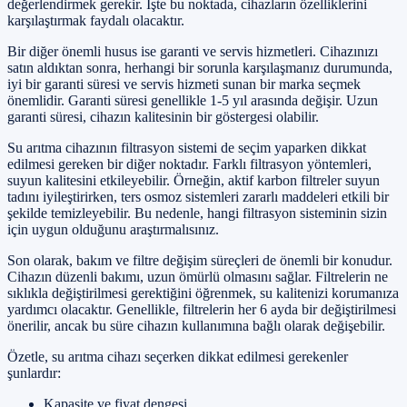
değerlendirmek gerekir. İşte bu noktada, cihazların özelliklerini
karşılaştırmak faydalı olacaktır.
Bir diğer önemli husus ise garanti ve servis hizmetleri. Cihazınızı
satın aldıktan sonra, herhangi bir sorunla karşılaşmanız durumunda,
iyi bir garanti süresi ve servis hizmeti sunan bir marka seçmek
önemlidir. Garanti süresi genellikle 1-5 yıl arasında değişir. Uzun
garanti süresi, cihazın kalitesinin bir göstergesi olabilir.
Su arıtma cihazının filtrasyon sistemi de seçim yaparken dikkat
edilmesi gereken bir diğer noktadır. Farklı filtrasyon yöntemleri,
suyun kalitesini etkileyebilir. Örneğin, aktif karbon filtreler suyun
tadını iyileştirirken, ters osmoz sistemleri zararlı maddeleri etkili bir
şekilde temizleyebilir. Bu nedenle, hangi filtrasyon sisteminin sizin
için uygun olduğunu araştırmalısınız.
Son olarak, bakım ve filtre değişim süreçleri de önemli bir konudur.
Cihazın düzenli bakımı, uzun ömürlü olmasını sağlar. Filtrelerin ne
sıklıkla değiştirilmesi gerektiğini öğrenmek, su kalitenizi korumanıza
yardımcı olacaktır. Genellikle, filtrelerin her 6 ayda bir değiştirilmesi
önerilir, ancak bu süre cihazın kullanımına bağlı olarak değişebilir.
Özetle, su arıtma cihazı seçerken dikkat edilmesi gerekenler
şunlardır:
Kapasite ve fiyat dengesi