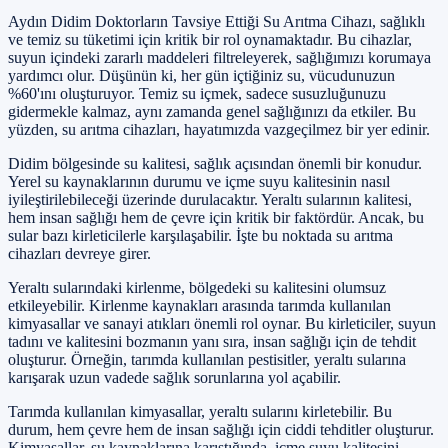
Aydın Didim Doktorların Tavsiye Ettiği Su Arıtma Cihazı, sağlıklı
ve temiz su tüketimi için kritik bir rol oynamaktadır. Bu cihazlar,
suyun içindeki zararlı maddeleri filtreleyerek, sağlığımızı korumaya
yardımcı olur. Düşünün ki, her gün içtiğiniz su, vücudunuzun
%60'ını oluşturuyor. Temiz su içmek, sadece susuzluğunuzu
gidermekle kalmaz, aynı zamanda genel sağlığınızı da etkiler. Bu
yüzden, su arıtma cihazları, hayatımızda vazgeçilmez bir yer edinir.
Didim bölgesinde su kalitesi, sağlık açısından önemli bir konudur.
Yerel su kaynaklarının durumu ve içme suyu kalitesinin nasıl
iyileştirilebileceği üzerinde durulacaktır. Yeraltı sularının kalitesi,
hem insan sağlığı hem de çevre için kritik bir faktördür. Ancak, bu
sular bazı kirleticilerle karşılaşabilir. İşte bu noktada su arıtma
cihazları devreye girer.
Yeraltı sularındaki kirlenme, bölgedeki su kalitesini olumsuz
etkileyebilir. Kirlenme kaynakları arasında tarımda kullanılan
kimyasallar ve sanayi atıkları önemli rol oynar. Bu kirleticiler, suyun
tadını ve kalitesini bozmanın yanı sıra, insan sağlığı için de tehdit
oluşturur. Örneğin, tarımda kullanılan pestisitler, yeraltı sularına
karışarak uzun vadede sağlık sorunlarına yol açabilir.
Tarımda kullanılan kimyasallar, yeraltı sularını kirletebilir. Bu
durum, hem çevre hem de insan sağlığı için ciddi tehditler oluşturur.
Kimyasallar, su kaynaklarına karıştığında, içme suyu kalitesini