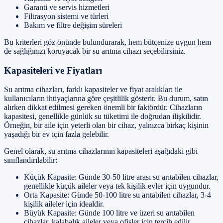
Garanti ve servis hizmetleri
Filtrasyon sistemi ve türleri
Bakım ve filtre değişim süreleri
Bu kriterleri göz önünde bulundurarak, hem bütçenize uygun hem
de sağlığınızı koruyacak bir su arıtma cihazı seçebilirsiniz.
Kapasiteleri ve Fiyatları
Su arıtma cihazları, farklı kapasiteler ve fiyat aralıkları ile
kullanıcıların ihtiyaçlarına göre çeşitlilik gösterir. Bu durum, satın
alırken dikkat edilmesi gereken önemli bir faktördür. Cihazların
kapasitesi, genellikle günlük su tüketimi ile doğrudan ilişkilidir.
Örneğin, bir aile için yeterli olan bir cihaz, yalnızca birkaç kişinin
yaşadığı bir ev için fazla gelebilir.
Genel olarak, su arıtma cihazlarının kapasiteleri aşağıdaki gibi
sınıflandırılabilir:
Küçük Kapasite: Günde 30-50 litre arası su arıtabilen cihazlar,
genellikle küçük aileler veya tek kişilik evler için uygundur.
Orta Kapasite: Günde 50-100 litre su arıtabilen cihazlar, 3-4
kişilik aileler için idealdir.
Büyük Kapasite: Günde 100 litre ve üzeri su arıtabilen
cihazlar, kalabalık aileler veya ofisler için tercih edilir.