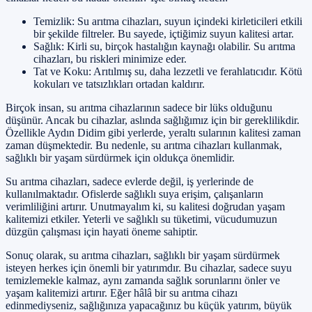
Temizlik: Su arıtma cihazları, suyun içindeki kirleticileri etkili
bir şekilde filtreler. Bu sayede, içtiğimiz suyun kalitesi artar.
Sağlık: Kirli su, birçok hastalığın kaynağı olabilir. Su arıtma
cihazları, bu riskleri minimize eder.
Tat ve Koku: Arıtılmış su, daha lezzetli ve ferahlatıcıdır. Kötü
kokuları ve tatsızlıkları ortadan kaldırır.
Birçok insan, su arıtma cihazlarının sadece bir lüks olduğunu
düşünür. Ancak bu cihazlar, aslında sağlığımız için bir gereklilikdir.
Özellikle Aydın Didim gibi yerlerde, yeraltı sularının kalitesi zaman
zaman düşmektedir. Bu nedenle, su arıtma cihazları kullanmak,
sağlıklı bir yaşam sürdürmek için oldukça önemlidir.
Su arıtma cihazları, sadece evlerde değil, iş yerlerinde de
kullanılmaktadır. Ofislerde sağlıklı suya erişim, çalışanların
verimliliğini artırır. Unutmayalım ki, su kalitesi doğrudan yaşam
kalitemizi etkiler. Yeterli ve sağlıklı su tüketimi, vücudumuzun
düzgün çalışması için hayati öneme sahiptir.
Sonuç olarak, su arıtma cihazları, sağlıklı bir yaşam sürdürmek
isteyen herkes için önemli bir yatırımdır. Bu cihazlar, sadece suyu
temizlemekle kalmaz, aynı zamanda sağlık sorunlarını önler ve
yaşam kalitemizi artırır. Eğer hâlâ bir su arıtma cihazı
edinmediyseniz, sağlığınıza yapacağınız bu küçük yatırım, büyük