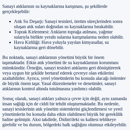
Sanayi atıklarının su kaynaklarına karışması, şu şekillerde
gerçekleşebilir:
Atık Su Deşarjı: Sanayi tesisleri, üretim süreçlerinden sonra
oluşan atık suları doğrudan su kaynaklarına bırakabilir.
Toprak Kirlenmesi: Atıkların toprağa atılması, yağmur
sularıyla birlikte yeraltı sularına karışmalarına neden olabilir.
Hava Kirliliği: Hava yoluyla yayılan kimyasallar, su
kaynaklarına geri dönebilir.
Bu noktada, sanayi atıklarının yönetimi büyük bir önem
taşımaktadır. Etkin atık yönetimi ile su kaynaklarının korunması
mümkündür. Örneğin, sanayi tesisleri atıklarını geri dönüştürerek
veya uygun bir şekilde bertaraf ederek çevreye olan etkilerini
azaltabilirler. Ayrıca, yerel yönetimlerin bu konuda alacağı önlemler
de büyük önem taşır. Yasal düzenlemeler ve denetimler, sanayi
atıklarının kontrol altında tutulmasına yardımcı olabilir.
Sonuç olarak, sanayi atıkları yalnızca çevre için değil, aynı zamanda
insan sağlığı için de ciddi bir tehdit oluşturmaktadır. Bu nedenle,
sanayi tesislerinin atık yönetim sistemlerini güçlendirmesi ve yerel
yönetimlerin bu konuda daha etkin olabilmesi büyük bir gereklilik
haline gelmiştir. Aksi takdirde, Didim'deki su kalitesi tehlikeye
girebilir ve bu durum, bölgedeki halk sağlığını olumsuz etkileyebilir.