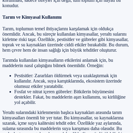
korunması, sadece bireyler için değil, tüm toplum için hayati bir
konudur.
Tarım ve Kimyasal Kullanımı
Tarım, toplumun temel ihtiyaçlarını karşılamak için oldukça
önemlidir. Ancak, bu süreçte kullanılan kimyasallar, yeraltı sularını
kirletme riski taşır. Özellikle, pestisitler ve gübreler gibi kimyasallar,
toprak ve su kaynakları üzerinde ciddi etkiler bırakabilir. Bu durum,
hem çevre hem de insan sağlığı için büyük tehditler oluşturur.
Tarımda kullanılan kimyasalların etkilerini anlamak için, bu
maddelerin nasıl çalıştığını bilmek önemlidir. Örneğin:
Pestisitler: Zararlıları öldürmek veya uzaklaştırmak için
kullanılır. Ancak, suya karıştıklarında, ekosistem üzerinde
olumsuz etkiler yaratabilir.
Fosfat ve nitrat içeren gübreler: Bitkilerin büyümesini
destekler. Fakat, bu maddelerin aşırı kullanımı, su kirliliğine
yol açabilir.
Yeraltı sularındaki kirlenmenin başlıca kaynakları arasında tarım
kimyasalları önemli bir yer tutar. Bu kimyasallar, su kaynaklarına
sızarak, içme suyu kalitesini tehdit eder. Özellikle yaz aylarında,
sulama sırasında bu maddelerin suya karışması daha olasıdır. Bu