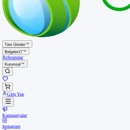
Tüm Ürünler
Belgeler
17
Referanslar
Kurumsal
Giriş Yap
Kampanyalar
Instagram