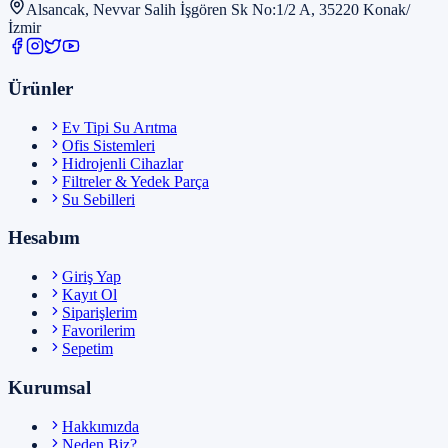
Alsancak, Nevvar Salih İşgören Sk No:1/2 A, 35220 Konak/
İzmir
Ürünler
Ev Tipi Su Arıtma
Ofis Sistemleri
Hidrojenli Cihazlar
Filtreler & Yedek Parça
Su Sebilleri
Hesabım
Giriş Yap
Kayıt Ol
Siparişlerim
Favorilerim
Sepetim
Kurumsal
Hakkımızda
Neden Biz?