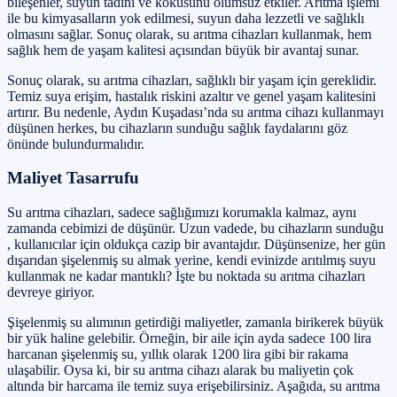
bileşenler, suyun tadını ve kokusunu olumsuz etkiler. Arıtma işlemi
ile bu kimyasalların yok edilmesi, suyun daha lezzetli ve sağlıklı
olmasını sağlar. Sonuç olarak, su arıtma cihazları kullanmak, hem
sağlık hem de yaşam kalitesi açısından büyük bir avantaj sunar.
Sonuç olarak, su arıtma cihazları, sağlıklı bir yaşam için gereklidir.
Temiz suya erişim, hastalık riskini azaltır ve genel yaşam kalitesini
artırır. Bu nedenle, Aydın Kuşadası’nda su arıtma cihazı kullanmayı
düşünen herkes, bu cihazların sunduğu sağlık faydalarını göz
önünde bulundurmalıdır.
Maliyet Tasarrufu
Su arıtma cihazları, sadece sağlığımızı korumakla kalmaz, aynı
zamanda cebimizi de düşünür. Uzun vadede, bu cihazların sunduğu
, kullanıcılar için oldukça cazip bir avantajdır. Düşünsenize, her gün
dışarıdan şişelenmiş su almak yerine, kendi evinizde arıtılmış suyu
kullanmak ne kadar mantıklı? İşte bu noktada su arıtma cihazları
devreye giriyor.
Şişelenmiş su alımının getirdiği maliyetler, zamanla birikerek büyük
bir yük haline gelebilir. Örneğin, bir aile için ayda sadece 100 lira
harcanan şişelenmiş su, yıllık olarak 1200 lira gibi bir rakama
ulaşabilir. Oysa ki, bir su arıtma cihazı alarak bu maliyetin çok
altında bir harcama ile temiz suya erişebilirsiniz. Aşağıda, su arıtma