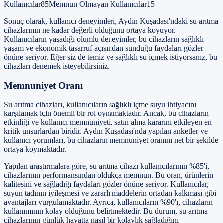
Kullanıcılar85Memnun Olmayan Kullanıcılar15
Sonuç olarak, kullanıcı deneyimleri, Aydın Kuşadası'ndaki su arıtma
cihazlarının ne kadar değerli olduğunu ortaya koyuyor.
Kullanıcıların yaşadığı olumlu deneyimler, bu cihazların sağlıklı
yaşam ve ekonomik tasarruf açısından sunduğu faydaları gözler
önüne seriyor. Eğer siz de temiz ve sağlıklı su içmek istiyorsanız, bu
cihazları denemek isteyebilirsiniz.
Memnuniyet Oranı
Su arıtma cihazları, kullanıcıların sağlıklı içme suyu ihtiyacını
karşılamak için önemli bir rol oynamaktadır. Ancak, bu cihazların
etkinliği ve kullanıcı memnuniyeti, satın alma kararını etkileyen en
kritik unsurlardan biridir. Aydın Kuşadası'nda yapılan anketler ve
kullanıcı yorumları, bu cihazların memnuniyet oranını net bir şekilde
ortaya koymaktadır.
Yapılan araştırmalara göre, su arıtma cihazı kullanıcılarının %85'i,
cihazlarının performansından oldukça memnun. Bu oran, ürünlerin
kalitesini ve sağladığı faydaları gözler önüne seriyor. Kullanıcılar,
suyun tadının iyileşmesi ve zararlı maddelerin ortadan kalkması gibi
avantajları vurgulamaktadır. Ayrıca, kullanıcıların %90'ı, cihazların
kullanımının kolay olduğunu belirtmektedir. Bu durum, su arıtma
cihazlarının günlük hayatta nasıl bir kolaylık sağladığını