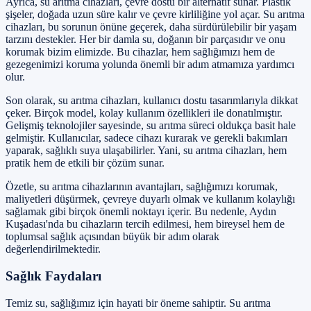
Ayrıca, su arıtma cihazları, çevre dostu bir alternatif sunar. Plastik
şişeler, doğada uzun süre kalır ve çevre kirliliğine yol açar. Su arıtma
cihazları, bu sorunun önüne geçerek, daha sürdürülebilir bir yaşam
tarzını destekler. Her bir damla su, doğanın bir parçasıdır ve onu
korumak bizim elimizde. Bu cihazlar, hem sağlığımızı hem de
gezegenimizi koruma yolunda önemli bir adım atmamıza yardımcı
olur.
Son olarak, su arıtma cihazları, kullanıcı dostu tasarımlarıyla dikkat
çeker. Birçok model, kolay kullanım özellikleri ile donatılmıştır.
Gelişmiş teknolojiler sayesinde, su arıtma süreci oldukça basit hale
gelmiştir. Kullanıcılar, sadece cihazı kurarak ve gerekli bakımları
yaparak, sağlıklı suya ulaşabilirler. Yani, su arıtma cihazları, hem
pratik hem de etkili bir çözüm sunar.
Özetle, su arıtma cihazlarının avantajları, sağlığımızı korumak,
maliyetleri düşürmek, çevreye duyarlı olmak ve kullanım kolaylığı
sağlamak gibi birçok önemli noktayı içerir. Bu nedenle, Aydın
Kuşadası'nda bu cihazların tercih edilmesi, hem bireysel hem de
toplumsal sağlık açısından büyük bir adım olarak
değerlendirilmektedir.
Sağlık Faydaları
Temiz su, sağlığımız için hayati bir öneme sahiptir. Su arıtma