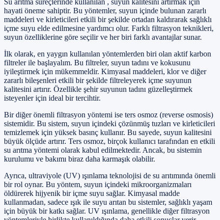
Su arıtma süreçlerinde kullanılan , suyun kalitesini artırmak için
hayati öneme sahiptir. Bu yöntemler, suyun içinde bulunan zararlı
maddeleri ve kirleticileri etkili bir şekilde ortadan kaldırarak sağlıklı
içme suyu elde edilmesine yardımcı olur. Farklı filtrasyon teknikleri,
suyun özelliklerine göre seçilir ve her biri farklı avantajlar sunar.
İlk olarak, en yaygın kullanılan yöntemlerden biri olan aktif karbon
filtreler ile başlayalım. Bu filtreler, suyun tadını ve kokusunu
iyileştirmek için mükemmeldir. Kimyasal maddeleri, klor ve diğer
zararlı bileşenleri etkili bir şekilde filtreleyerek içme suyunun
kalitesini artırır. Özellikle şehir suyunun tadını güzelleştirmek
isteyenler için ideal bir tercihtir.
Bir diğer önemli filtrasyon yöntemi ise ters osmoz (reverse osmosis)
sistemidir. Bu sistem, suyun içindeki çözünmüş tuzları ve kirleticileri
temizlemek için yüksek basınç kullanır. Bu sayede, suyun kalitesini
büyük ölçüde artırır. Ters osmoz, birçok kullanıcı tarafından en etkili
su arıtma yöntemi olarak kabul edilmektedir. Ancak, bu sistemin
kurulumu ve bakımı biraz daha karmaşık olabilir.
Ayrıca, ultraviyole (UV) ışınlama teknolojisi de su arıtımında önemli
bir rol oynar. Bu yöntem, suyun içindeki mikroorganizmaları
öldürerek hijyenik bir içme suyu sağlar. Kimyasal madde
kullanmadan, sadece ışık ile suyu arıtan bu sistemler, sağlıklı yaşam
için büyük bir katkı sağlar. UV ışınlama, genellikle diğer filtrasyon
yöntemleriyle birlikte kullanıldığında daha etkili sonuçlar verir.