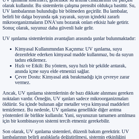
olarak kullanılır. Bu sistemlerin çalışma prensibi oldukça basittir. Su,
UV lambalarının bulunduğu bir bölmeden geçirilir. Bu lambalar,
belirli bir dalga boyunda ışık yayarak, suyun içindeki zararlı
mikroorganizmaların DNA'sını bozarak onları etkisiz hale getirir.
Sonuç olarak, suyunuz daha güvenli hale gelir.
UV ışınlama sistemlerinin avantajları arasında şunlar bulunmaktadır:
Kimyasal Kullanımından Kaçınma: UV ışınlama, suyu
dezenfekte ederken kimyasal madde kullanmaz, bu da suyun
tadını etkilemez.
Hızlı ve Etkili: Bu yöntem, suyu hızlı bir şekilde arıtarak,
anında içme suyu elde etmenizi sağlar.
Çevre Dostu: Kimyasal atık bırakmadığı için çevreye zarar
vermez.
Ancak, UV ışınlama sistemlerinin de bazı dikkate alınması gereken
noktaları vardır. Örneğin, UV ışınları sadece mikroorganizmaları
öldürür. Su içinde bulunan ağır metaller veya kimyasal maddeleri
temizlemez. Bu nedenle, UV ışınlama genellikle diğer arıtma
yöntemleri ile birlikte kullanılır. Yani, suyunuzun tamamen arıtılması
için bir kombinasyon sistemi tercih etmeniz gerekebilir.
Son olarak, UV ışınlama sistemleri, düzenli bakım gerektirir. UV
lambalarının belirli aralıklarla değiştirilmesi, sistemin etkinliğini