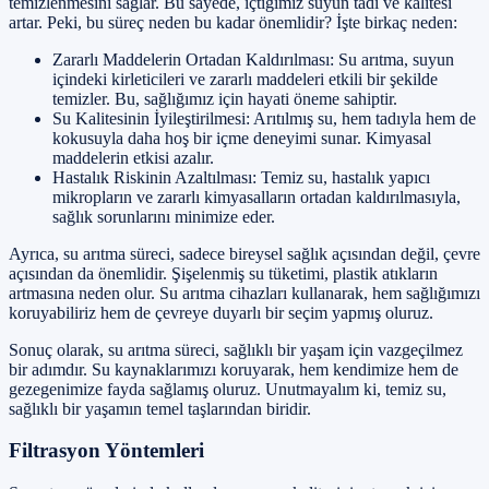
temizlenmesini sağlar. Bu sayede, içtiğimiz suyun tadı ve kalitesi
artar. Peki, bu süreç neden bu kadar önemlidir? İşte birkaç neden:
Zararlı Maddelerin Ortadan Kaldırılması: Su arıtma, suyun
içindeki kirleticileri ve zararlı maddeleri etkili bir şekilde
temizler. Bu, sağlığımız için hayati öneme sahiptir.
Su Kalitesinin İyileştirilmesi: Arıtılmış su, hem tadıyla hem de
kokusuyla daha hoş bir içme deneyimi sunar. Kimyasal
maddelerin etkisi azalır.
Hastalık Riskinin Azaltılması: Temiz su, hastalık yapıcı
mikropların ve zararlı kimyasalların ortadan kaldırılmasıyla,
sağlık sorunlarını minimize eder.
Ayrıca, su arıtma süreci, sadece bireysel sağlık açısından değil, çevre
açısından da önemlidir. Şişelenmiş su tüketimi, plastik atıkların
artmasına neden olur. Su arıtma cihazları kullanarak, hem sağlığımızı
koruyabiliriz hem de çevreye duyarlı bir seçim yapmış oluruz.
Sonuç olarak, su arıtma süreci, sağlıklı bir yaşam için vazgeçilmez
bir adımdır. Su kaynaklarımızı koruyarak, hem kendimize hem de
gezegenimize fayda sağlamış oluruz. Unutmayalım ki, temiz su,
sağlıklı bir yaşamın temel taşlarından biridir.
Filtrasyon Yöntemleri