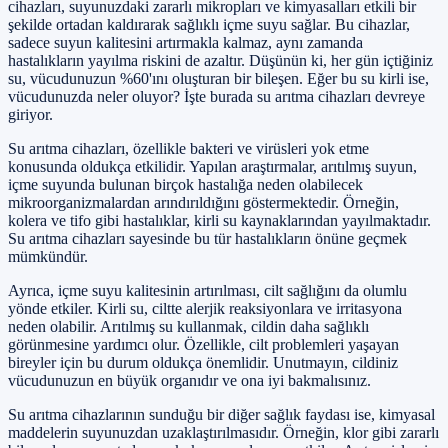
cihazları, suyunuzdaki zararlı mikropları ve kimyasalları etkili bir
şekilde ortadan kaldırarak sağlıklı içme suyu sağlar. Bu cihazlar,
sadece suyun kalitesini artırmakla kalmaz, aynı zamanda
hastalıkların yayılma riskini de azaltır. Düşünün ki, her gün içtiğiniz
su, vücudunuzun %60'ını oluşturan bir bileşen. Eğer bu su kirli ise,
vücudunuzda neler oluyor? İşte burada su arıtma cihazları devreye
giriyor.
Su arıtma cihazları, özellikle bakteri ve virüsleri yok etme
konusunda oldukça etkilidir. Yapılan araştırmalar, arıtılmış suyun,
içme suyunda bulunan birçok hastalığa neden olabilecek
mikroorganizmalardan arındırıldığını göstermektedir. Örneğin,
kolera ve tifo gibi hastalıklar, kirli su kaynaklarından yayılmaktadır.
Su arıtma cihazları sayesinde bu tür hastalıkların önüne geçmek
mümkündür.
Ayrıca, içme suyu kalitesinin artırılması, cilt sağlığını da olumlu
yönde etkiler. Kirli su, ciltte alerjik reaksiyonlara ve irritasyona
neden olabilir. Arıtılmış su kullanmak, cildin daha sağlıklı
görünmesine yardımcı olur. Özellikle, cilt problemleri yaşayan
bireyler için bu durum oldukça önemlidir. Unutmayın, cildiniz
vücudunuzun en büyük organıdır ve ona iyi bakmalısınız.
Su arıtma cihazlarının sunduğu bir diğer sağlık faydası ise, kimyasal
maddelerin suyunuzdan uzaklaştırılmasıdır. Örneğin, klor gibi zararlı