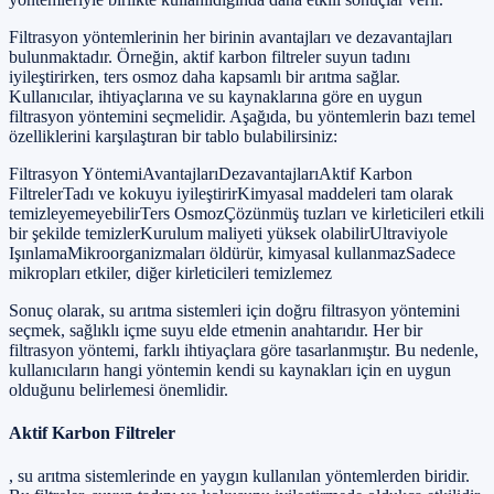
Filtrasyon yöntemlerinin her birinin avantajları ve dezavantajları
bulunmaktadır. Örneğin, aktif karbon filtreler suyun tadını
iyileştirirken, ters osmoz daha kapsamlı bir arıtma sağlar.
Kullanıcılar, ihtiyaçlarına ve su kaynaklarına göre en uygun
filtrasyon yöntemini seçmelidir. Aşağıda, bu yöntemlerin bazı temel
özelliklerini karşılaştıran bir tablo bulabilirsiniz:
Filtrasyon YöntemiAvantajlarıDezavantajlarıAktif Karbon
FiltrelerTadı ve kokuyu iyileştirirKimyasal maddeleri tam olarak
temizleyemeyebilirTers OsmozÇözünmüş tuzları ve kirleticileri etkili
bir şekilde temizlerKurulum maliyeti yüksek olabilirUltraviyole
IşınlamaMikroorganizmaları öldürür, kimyasal kullanmazSadece
mikropları etkiler, diğer kirleticileri temizlemez
Sonuç olarak, su arıtma sistemleri için doğru filtrasyon yöntemini
seçmek, sağlıklı içme suyu elde etmenin anahtarıdır. Her bir
filtrasyon yöntemi, farklı ihtiyaçlara göre tasarlanmıştır. Bu nedenle,
kullanıcıların hangi yöntemin kendi su kaynakları için en uygun
olduğunu belirlemesi önemlidir.
Aktif Karbon Filtreler
, su arıtma sistemlerinde en yaygın kullanılan yöntemlerden biridir.