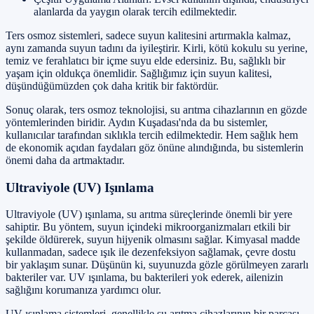
alanlarda da yaygın olarak tercih edilmektedir.
Ters osmoz sistemleri, sadece suyun kalitesini artırmakla kalmaz,
aynı zamanda suyun tadını da iyileştirir. Kirli, kötü kokulu su yerine,
temiz ve ferahlatıcı bir içme suyu elde edersiniz. Bu, sağlıklı bir
yaşam için oldukça önemlidir. Sağlığımız için suyun kalitesi,
düşündüğümüzden çok daha kritik bir faktördür.
Sonuç olarak, ters osmoz teknolojisi, su arıtma cihazlarının en gözde
yöntemlerinden biridir. Aydın Kuşadası'nda da bu sistemler,
kullanıcılar tarafından sıklıkla tercih edilmektedir. Hem sağlık hem
de ekonomik açıdan faydaları göz önüne alındığında, bu sistemlerin
önemi daha da artmaktadır.
Ultraviyole (UV) Işınlama
Ultraviyole (UV) ışınlama, su arıtma süreçlerinde önemli bir yere
sahiptir. Bu yöntem, suyun içindeki mikroorganizmaları etkili bir
şekilde öldürerek, suyun hijyenik olmasını sağlar. Kimyasal madde
kullanmadan, sadece ışık ile dezenfeksiyon sağlamak, çevre dostu
bir yaklaşım sunar. Düşünün ki, suyunuzda gözle görülmeyen zararlı
bakteriler var. UV ışınlama, bu bakterileri yok ederek, ailenizin
sağlığını korumanıza yardımcı olur.
UV ışınlama sistemleri, genellikle su arıtma cihazlarının bir parçası