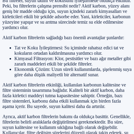
Bu filtreler, suyun tadını ve kokusunu iyileştirmede oldukça etkilidir.
Peki, bu filtrelerin çalışma prensibi nedir? Aktif karbon, yüzey alanı
geniş bir madde olduğu için, suyun içindeki zararlı kimyasalları ve
kirleticileri etkili bir şekilde adsorbe eder. Yani, kirleticiler, karbonun
yüzeyine yapışır ve su arıtma sürecinde temiz su elde edilmesine
yardımcı olur.
Aktif karbon filtrelerin sağladığı bazı önemli avantajlar şunlardır:
Tat ve Koku İyileştirmesi: Su içiminde rahatsız edici tat ve
kokuların ortadan kaldırılmasına yardımcı olur.
Kimyasal Filtrasyon: Klor, pestisitler ve bazı ağır metaller gibi
zararlı maddeleri etkili bir şekilde filtreler.
Ekonomik Çözüm: Uzun süreli kullanımlarda, şişelenmiş suya
göre daha düşük maliyetli bir alternatif sunar.
Aktif karbon filtrelerin etkinliği, kullanılan karbonun kalitesine ve
filtre sisteminin tasarımına bağlıdır. Kaliteli bir aktif karbon, daha
fazla kirletici maddeyi tutma kapasitesine sahiptir. Örneğin, bazı
filtre sistemleri, karbonu daha etkili kullanmak için birden fazla
aşama içerir. Bu sayede, suyun kalitesi daha da artırılır.
Ayrıca, aktif karbon filtrelerin bakımı da oldukça basittir. Genellikle,
filtrelerin belirli aralıklarla değiştirilmesi gerekmektedir. Bu süre,
suyun kalitesine ve kullanım sıklığına bağlı olarak değişebilir.
Kullanıcılar, filtre değişim sürelerini düzenli olarak takip ederek, su