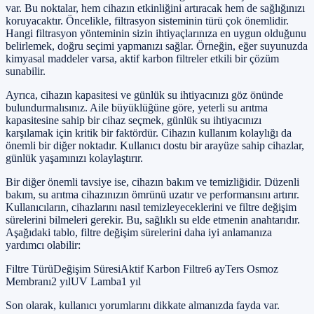
var. Bu noktalar, hem cihazın etkinliğini artıracak hem de sağlığınızı
koruyacaktır. Öncelikle, filtrasyon sisteminin türü çok önemlidir.
Hangi filtrasyon yönteminin sizin ihtiyaçlarınıza en uygun olduğunu
belirlemek, doğru seçimi yapmanızı sağlar. Örneğin, eğer suyunuzda
kimyasal maddeler varsa, aktif karbon filtreler etkili bir çözüm
sunabilir.
Ayrıca, cihazın kapasitesi ve günlük su ihtiyacınızı göz önünde
bulundurmalısınız. Aile büyüklüğüne göre, yeterli su arıtma
kapasitesine sahip bir cihaz seçmek, günlük su ihtiyacınızı
karşılamak için kritik bir faktördür. Cihazın kullanım kolaylığı da
önemli bir diğer noktadır. Kullanıcı dostu bir arayüze sahip cihazlar,
günlük yaşamınızı kolaylaştırır.
Bir diğer önemli tavsiye ise, cihazın bakım ve temizliğidir. Düzenli
bakım, su arıtma cihazınızın ömrünü uzatır ve performansını artırır.
Kullanıcıların, cihazlarını nasıl temizleyeceklerini ve filtre değişim
sürelerini bilmeleri gerekir. Bu, sağlıklı su elde etmenin anahtarıdır.
Aşağıdaki tablo, filtre değişim sürelerini daha iyi anlamanıza
yardımcı olabilir:
Filtre TürüDeğişim SüresiAktif Karbon Filtre6 ayTers Osmoz
Membranı2 yılUV Lamba1 yıl
Son olarak, kullanıcı yorumlarını dikkate almanızda fayda var.