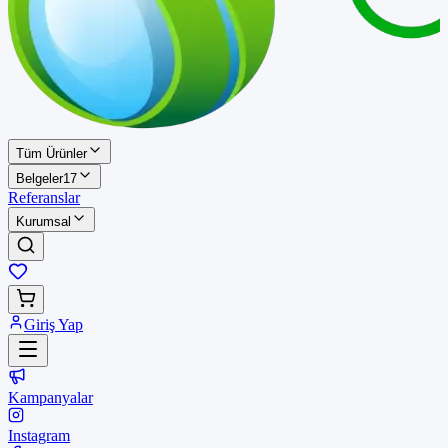
Tüm Ürünler
Belgeler
17
Referanslar
Kurumsal
Giriş Yap
Kampanyalar
Instagram