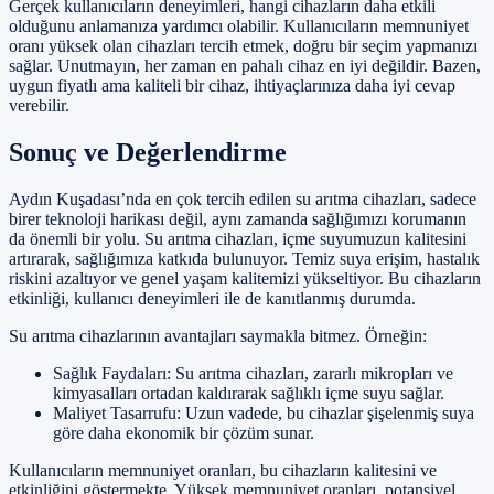
Gerçek kullanıcıların deneyimleri, hangi cihazların daha etkili
olduğunu anlamanıza yardımcı olabilir. Kullanıcıların memnuniyet
oranı yüksek olan cihazları tercih etmek, doğru bir seçim yapmanızı
sağlar. Unutmayın, her zaman en pahalı cihaz en iyi değildir. Bazen,
uygun fiyatlı ama kaliteli bir cihaz, ihtiyaçlarınıza daha iyi cevap
verebilir.
Sonuç ve Değerlendirme
Aydın Kuşadası’nda en çok tercih edilen su arıtma cihazları, sadece
birer teknoloji harikası değil, aynı zamanda sağlığımızı korumanın
da önemli bir yolu. Su arıtma cihazları, içme suyumuzun kalitesini
artırarak, sağlığımıza katkıda bulunuyor. Temiz suya erişim, hastalık
riskini azaltıyor ve genel yaşam kalitemizi yükseltiyor. Bu cihazların
etkinliği, kullanıcı deneyimleri ile de kanıtlanmış durumda.
Su arıtma cihazlarının avantajları saymakla bitmez. Örneğin:
Sağlık Faydaları: Su arıtma cihazları, zararlı mikropları ve
kimyasalları ortadan kaldırarak sağlıklı içme suyu sağlar.
Maliyet Tasarrufu: Uzun vadede, bu cihazlar şişelenmiş suya
göre daha ekonomik bir çözüm sunar.
Kullanıcıların memnuniyet oranları, bu cihazların kalitesini ve
etkinliğini göstermekte. Yüksek memnuniyet oranları, potansiyel