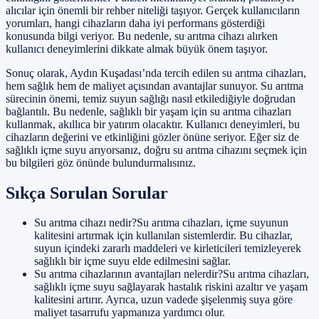
alıcılar için önemli bir rehber niteliği taşıyor. Gerçek kullanıcıların
yorumları, hangi cihazların daha iyi performans gösterdiği
konusunda bilgi veriyor. Bu nedenle, su arıtma cihazı alırken
kullanıcı deneyimlerini dikkate almak büyük önem taşıyor.
Sonuç olarak, Aydın Kuşadası’nda tercih edilen su arıtma cihazları,
hem sağlık hem de maliyet açısından avantajlar sunuyor. Su arıtma
sürecinin önemi, temiz suyun sağlığı nasıl etkilediğiyle doğrudan
bağlantılı. Bu nedenle, sağlıklı bir yaşam için su arıtma cihazları
kullanmak, akıllıca bir yatırım olacaktır. Kullanıcı deneyimleri, bu
cihazların değerini ve etkinliğini gözler önüne seriyor. Eğer siz de
sağlıklı içme suyu arıyorsanız, doğru su arıtma cihazını seçmek için
bu bilgileri göz önünde bulundurmalısınız.
Sıkça Sorulan Sorular
Su arıtma cihazı nedir?Su arıtma cihazları, içme suyunun
kalitesini artırmak için kullanılan sistemlerdir. Bu cihazlar,
suyun içindeki zararlı maddeleri ve kirleticileri temizleyerek
sağlıklı bir içme suyu elde edilmesini sağlar.
Su arıtma cihazlarının avantajları nelerdir?Su arıtma cihazları,
sağlıklı içme suyu sağlayarak hastalık riskini azaltır ve yaşam
kalitesini artırır. Ayrıca, uzun vadede şişelenmiş suya göre
maliyet tasarrufu yapmanıza yardımcı olur.