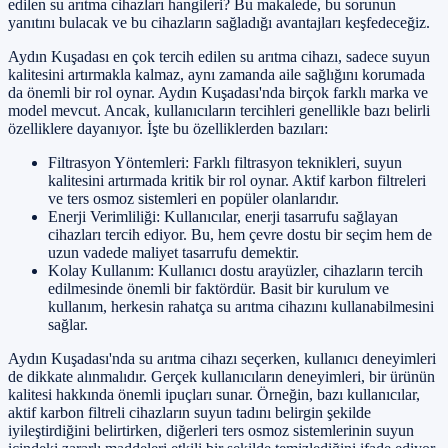
edilen su arıtma cihazları hangileri? Bu makalede, bu sorunun
yanıtını bulacak ve bu cihazların sağladığı avantajları keşfedeceğiz.
Aydın Kuşadası en çok tercih edilen su arıtma cihazı, sadece suyun
kalitesini artırmakla kalmaz, aynı zamanda aile sağlığını korumada
da önemli bir rol oynar. Aydın Kuşadası'nda birçok farklı marka ve
model mevcut. Ancak, kullanıcıların tercihleri genellikle bazı belirli
özelliklere dayanıyor. İşte bu özelliklerden bazıları:
Filtrasyon Yöntemleri: Farklı filtrasyon teknikleri, suyun
kalitesini artırmada kritik bir rol oynar. Aktif karbon filtreleri
ve ters osmoz sistemleri en popüler olanlarıdır.
Enerji Verimliliği: Kullanıcılar, enerji tasarrufu sağlayan
cihazları tercih ediyor. Bu, hem çevre dostu bir seçim hem de
uzun vadede maliyet tasarrufu demektir.
Kolay Kullanım: Kullanıcı dostu arayüzler, cihazların tercih
edilmesinde önemli bir faktördür. Basit bir kurulum ve
kullanım, herkesin rahatça su arıtma cihazını kullanabilmesini
sağlar.
Aydın Kuşadası'nda su arıtma cihazı seçerken, kullanıcı deneyimleri
de dikkate alınmalıdır. Gerçek kullanıcıların deneyimleri, bir ürünün
kalitesi hakkında önemli ipuçları sunar. Örneğin, bazı kullanıcılar,
aktif karbon filtreli cihazların suyun tadını belirgin şekilde
iyileştirdiğini belirtirken, diğerleri ters osmoz sistemlerinin suyun