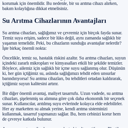
korumak için önemlidir. Bu nedenle, bir su arıtma cihazı alırken,
bakım kolaylığına dikkat etmelisiniz.
Su Arıtma Cihazlarının Avantajları
Su arıtma cihazları, sağlığımız ve çevremiz için birçok fayda sunar.
Temiz suya erişim, sadece bir lüks değil, aynı zamanda sağlıklı bir
yaşamın temelidir. Peki, bu cihazların sunduğu avantajlar nelerdir?
İşte birkaç önemli nokta:
Öncelikle, temiz su, hastalık riskini azaltır. Su arıtma cihazları, suyun
içindeki zararlı mikropları ve kimyasalları etkili bir şekilde temizler.
Böylece, ailemiz için sağlıklı bir içme suyu sağlanmış olur. Düşünün
ki, her gün içtiğimiz su, aslında sağlığımızı tehdit eden unsurlar
barındırıyorsa! Su arıtma cihazları, bu tehditleri ortadan kaldırarak,
içtiğimiz suyun kalitesini artırır.
Bir diğer önemli avantaj, maliyet tasarrufu. Uzun vadede, su arıtma
cihazları, şişelenmiş su alımına göre çok daha ekonomik bir seçenek
sunar. Kullanıcılar, arıtılmış suyu evlerinde kolayca elde edebilirler.
Her ay marketten su almak yerine, kendi arıtma sisteminizi
kullanmak, tasarruf yapmanızı sağlar. Bu, hem cebinizi korur hem
de çevreye katkıda bulunur.