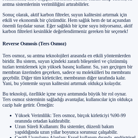
arıtma sistemlerinin verimliliğini artırabilirler.
Sonuç olarak, aktif karbon filtreler, suyun kalitesini artırmak için
etkili ve ekonomik bir çözümdür. Hem sağlık hem de tat açısından
önemli faydalar sunar. Eğer sağlıklı bir içme suyu istiyorsanız, aktif
karbon filtreleri kesinlikle değerlendirmeniz gereken bir seçenek!
Reverse Osmosis (Ters Osmoz)
Ters osmoz, su arıtma teknolojileri arasında en etkili yöntemlerden
biridir. Bu sistem, suyun içindeki zararlı bileşenleri ve çözünmüş
tuzları temizlemek için yüksek basınç kullanır. Su, yarı geçirgen bir
membran üzerinden geçerken, sadece su molekülleri bu membranı
geçebilir. Diğer tüm kirleticiler, membranın diğer tarafında kalır.
Yani, bu yöntemle suyun kalitesini artırmak oldukça kolaydır.
Bu teknoloji, özellikle içme suyu arıtımında büyük bir rol oynar.
Ters osmoz sisteminin sağladığı avantajlar, kullanıcılar için oldukça
cazip hale getirir. Örneğin:
Yüksek Verimlilik: Ters osmoz, birçok kirleticiyi %90-99
oranında ortadan kaldırabilir.
Uzun Süreli Kullanım: Bu sistemler, düzenli bakım
yapıldığında uzun yıllar boyunca sorunsuz çalışabilir.
Çeşitli Uygulama Alanları: Evsel kullanım dışında, endüstriyel