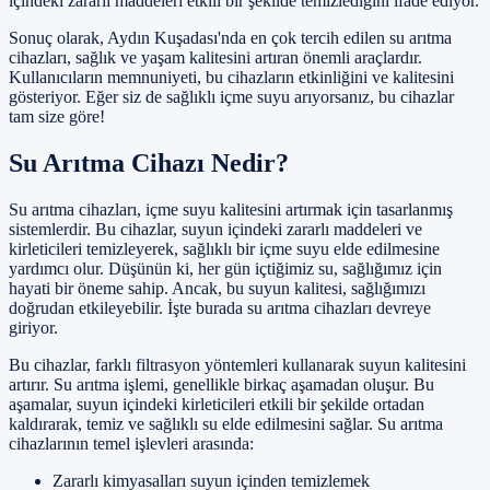
içindeki zararlı maddeleri etkili bir şekilde temizlediğini ifade ediyor.
Sonuç olarak, Aydın Kuşadası'nda en çok tercih edilen su arıtma
cihazları, sağlık ve yaşam kalitesini artıran önemli araçlardır.
Kullanıcıların memnuniyeti, bu cihazların etkinliğini ve kalitesini
gösteriyor. Eğer siz de sağlıklı içme suyu arıyorsanız, bu cihazlar
tam size göre!
Su Arıtma Cihazı Nedir?
Su arıtma cihazları, içme suyu kalitesini artırmak için tasarlanmış
sistemlerdir. Bu cihazlar, suyun içindeki zararlı maddeleri ve
kirleticileri temizleyerek, sağlıklı bir içme suyu elde edilmesine
yardımcı olur. Düşünün ki, her gün içtiğimiz su, sağlığımız için
hayati bir öneme sahip. Ancak, bu suyun kalitesi, sağlığımızı
doğrudan etkileyebilir. İşte burada su arıtma cihazları devreye
giriyor.
Bu cihazlar, farklı filtrasyon yöntemleri kullanarak suyun kalitesini
artırır. Su arıtma işlemi, genellikle birkaç aşamadan oluşur. Bu
aşamalar, suyun içindeki kirleticileri etkili bir şekilde ortadan
kaldırarak, temiz ve sağlıklı su elde edilmesini sağlar. Su arıtma
cihazlarının temel işlevleri arasında:
Zararlı kimyasalları suyun içinden temizlemek