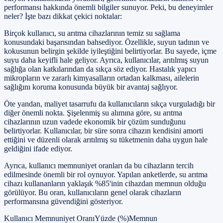
performansı hakkında önemli bilgiler sunuyor. Peki, bu deneyimler
neler? İşte bazı dikkat çekici noktalar:
Birçok kullanıcı, su arıtma cihazlarının temiz su sağlama
konusundaki başarısından bahsediyor. Özellikle, suyun tadının ve
kokusunun belirgin şekilde iyileştiğini belirtiyorlar. Bu sayede, içme
suyu daha keyifli hale geliyor. Ayrıca, kullanıcılar, arıtılmış suyun
sağlığa olan katkılarından da sıkça söz ediyor. Hastalık yapıcı
mikropların ve zararlı kimyasalların ortadan kalkması, ailelerin
sağlığını koruma konusunda büyük bir avantaj sağlıyor.
Öte yandan, maliyet tasarrufu da kullanıcıların sıkça vurguladığı bir
diğer önemli nokta. Şişelenmiş su alımına göre, su arıtma
cihazlarının uzun vadede ekonomik bir çözüm sunduğunu
belirtiyorlar. Kullanıcılar, bir süre sonra cihazın kendisini amorti
ettiğini ve düzenli olarak arıtılmış su tüketmenin daha uygun hale
geldiğini ifade ediyor.
Ayrıca, kullanıcı memnuniyet oranları da bu cihazların tercih
edilmesinde önemli bir rol oynuyor. Yapılan anketlerde, su arıtma
cihazı kullananların yaklaşık %85'inin cihazdan memnun olduğu
görülüyor. Bu oran, kullanıcıların genel olarak cihazların
performansına güvendiğini gösteriyor.
Kullanıcı Memnuniyet OranıYüzde (%)Memnun