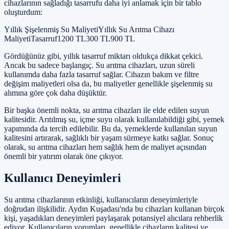
cihazlarının sağladığı tasarrufu daha iyi anlamak için bir tablo
oluşturdum:
Yıllık Şişelenmiş Su MaliyetiYıllık Su Arıtma Cihazı
MaliyetiTasarruf1200 TL300 TL900 TL
Gördüğünüz gibi, yıllık tasarruf miktarı oldukça dikkat çekici.
Ancak bu sadece başlangıç. Su arıtma cihazları, uzun süreli
kullanımda daha fazla tasarruf sağlar. Cihazın bakım ve filtre
değişim maliyetleri olsa da, bu maliyetler genellikle şişelenmiş su
alımına göre çok daha düşüktür.
Bir başka önemli nokta, su arıtma cihazları ile elde edilen suyun
kalitesidir. Arıtılmış su, içme suyu olarak kullanılabildiği gibi, yemek
yapımında da tercih edilebilir. Bu da, yemeklerde kullanılan suyun
kalitesini artırarak, sağlıklı bir yaşam sürmeye katkı sağlar. Sonuç
olarak, su arıtma cihazları hem sağlık hem de maliyet açısından
önemli bir yatırım olarak öne çıkıyor.
Kullanıcı Deneyimleri
Su arıtma cihazlarının etkinliği, kullanıcıların deneyimleriyle
doğrudan ilişkilidir. Aydın Kuşadası'nda bu cihazları kullanan birçok
kişi, yaşadıkları deneyimleri paylaşarak potansiyel alıcılara rehberlik
ediyor. Kullanıcıların yorumları, genellikle cihazların kalitesi ve